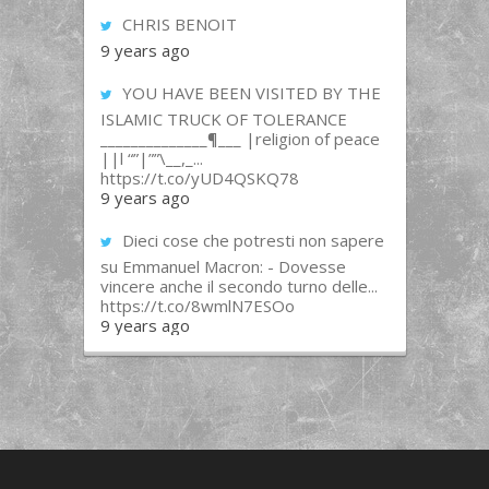
CHRIS BENOIT
9 years ago
YOU HAVE BEEN VISITED BY THE
ISLAMIC TRUCK OF TOLERANCE
______________¶___ |religion of peace
||l “”|””\__,_...
https://t.co/yUD4QSKQ78
9 years ago
Dieci cose che potresti non sapere
su Emmanuel Macron: - Dovesse
vincere anche il secondo turno delle...
https://t.co/8wmlN7ESOo
9 years ago