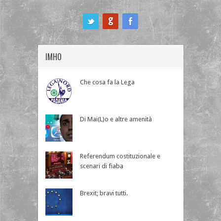
ook
IMHO
Che cosa fa la Lega
Di Mai(L)o e altre amenità
Referendum costituzionale e
scenari di fiaba
Brexit; bravi tutti.