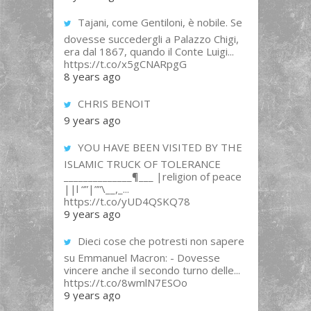
Tajani, come Gentiloni, è nobile. Se
dovesse succedergli a Palazzo Chigi,
era dal 1867, quando il Conte Luigi...
https://t.co/x5gCNARpgG
8 years ago
CHRIS BENOIT
9 years ago
YOU HAVE BEEN VISITED BY THE
ISLAMIC TRUCK OF TOLERANCE
______________¶___ |religion of peace
||l “”|””\__,_...
https://t.co/yUD4QSKQ78
9 years ago
Dieci cose che potresti non sapere
su Emmanuel Macron: - Dovesse
vincere anche il secondo turno delle...
https://t.co/8wmlN7ESOo
9 years ago