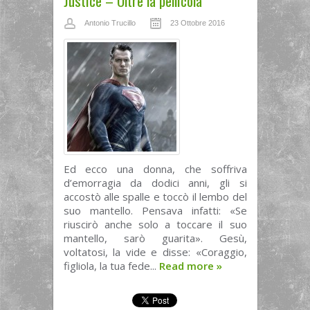
Justice – Oltre la pellicola
Antonio Trucillo
23 Ottobre 2016
Ed ecco una donna, che soffriva
d’emorragia da dodici anni, gli si
accostò alle spalle e toccò il lembo del
suo mantello. Pensava infatti: «Se
riuscirò anche solo a toccare il suo
mantello, sarò guarita». Gesù,
voltatosi, la vide e disse: «Coraggio,
figliola, la tua fede...
Read more
»