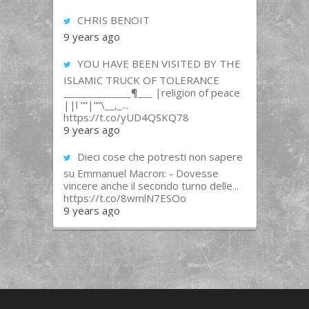
CHRIS BENOIT
9 years ago
YOU HAVE BEEN VISITED BY THE
ISLAMIC TRUCK OF TOLERANCE
______________¶___ |religion of peace
||l “”|””\__,_...
https://t.co/yUD4QSKQ78
9 years ago
Dieci cose che potresti non sapere
su Emmanuel Macron: - Dovesse
vincere anche il secondo turno delle...
https://t.co/8wmlN7ESOo
9 years ago