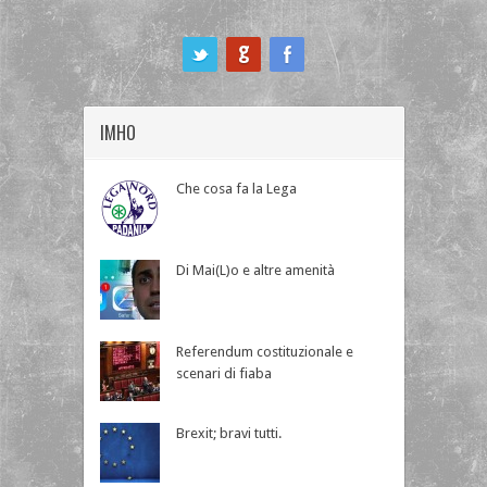
ook
IMHO
Che cosa fa la Lega
Di Mai(L)o e altre amenità
Referendum costituzionale e
scenari di fiaba
Brexit; bravi tutti.