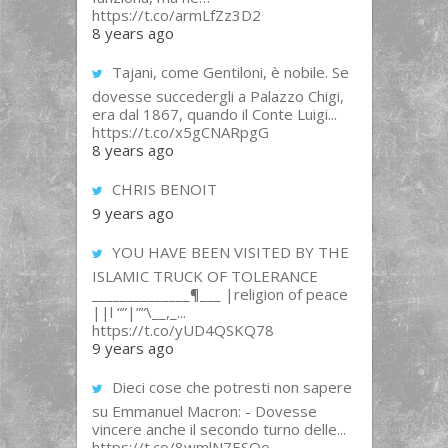
https://t.co/armLfZz3D2
8 years ago
Tajani, come Gentiloni, è nobile. Se
dovesse succedergli a Palazzo Chigi,
era dal 1867, quando il Conte Luigi...
https://t.co/x5gCNARpgG
8 years ago
CHRIS BENOIT
9 years ago
YOU HAVE BEEN VISITED BY THE
ISLAMIC TRUCK OF TOLERANCE
______________¶___ |religion of peace
||l “”|””\__,_...
https://t.co/yUD4QSKQ78
9 years ago
Dieci cose che potresti non sapere
su Emmanuel Macron: - Dovesse
vincere anche il secondo turno delle...
https://t.co/8wmlN7ESOo