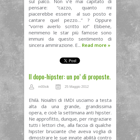
sul palco. Non v’è mai capitato di
pensare: “cazzo, quanto mi
piacerebbe essere al suo posto e
cantare quel pezzo…” ? Oppure
“vorrei averlo scritto io!” Ebbene,
nemmeno le star più famose sono
immuni da questo sentimento di
sincera ammirazione. E...
Read more
»
Il dopo-hipster: un po’ di proposte.
m00sik
25 Maggio 2012
Ehilà. Noialtri di IMDI usciamo a testa
alta da una grande, grandissima
opera, e cioè la settimana anti hipster.
Ne approfitto, dunque, per ringraziare
tutti i lettori che, alla faccia di qualche
hipster bruciante che aveva voglia di
dimostrare le sue innate abilità contro