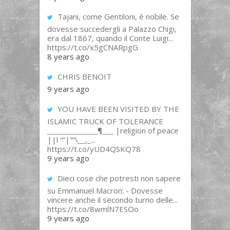
Tajani, come Gentiloni, è nobile. Se
dovesse succedergli a Palazzo Chigi,
era dal 1867, quando il Conte Luigi...
https://t.co/x5gCNARpgG
8 years ago
CHRIS BENOIT
9 years ago
YOU HAVE BEEN VISITED BY THE
ISLAMIC TRUCK OF TOLERANCE
______________¶___ |religion of peace
||l “”|””\__,_...
https://t.co/yUD4QSKQ78
9 years ago
Dieci cose che potresti non sapere
su Emmanuel Macron: - Dovesse
vincere anche il secondo turno delle...
https://t.co/8wmlN7ESOo
9 years ago