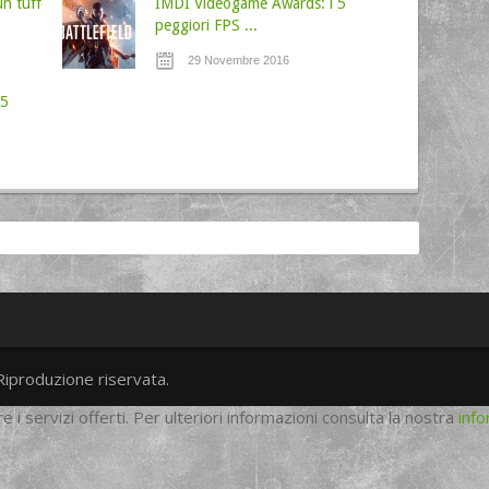
un tuffo
IMDI Videogame Awards: i 5
peggiori FPS ...
29 Novembre 2016
 5
Riproduzione riservata.
twitter
googleplus
facebook
re i servizi offerti. Per ulteriori informazioni consulta la nostra
info