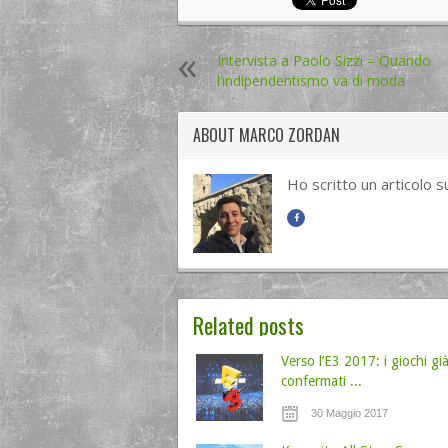
Intervista a Paolo Sizzi – Quando
l’indipendentismo va di moda
ABOUT
MARCO ZORDAN
Ho scritto un articolo s
Related posts
Verso l’E3 2017: i giochi gi
confermati ...
30 Maggio 2017