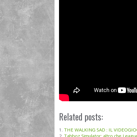
Related posts:
THE WALKING SAD : IL VIDEOGI
Tabboz Simulator: altro che Leagu