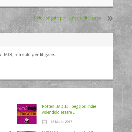
6 idee sfigate per la Festa di Laurea
u IMDI, ma solo per litigare.
à
Rotten IMDIE: i peggiori indie
volendolo essere ...
18 Marzo 2017