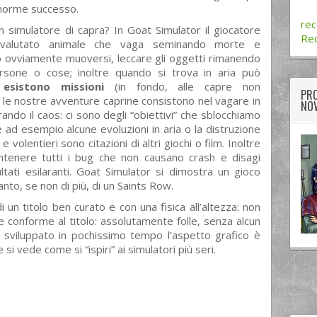
enorme successo.
rec
simulatore di capra? In Goat Simulator il giocatore
Re
ovalutato animale che vaga seminando morte e
può ovviamente muoversi, leccare gli oggetti rimanendo
rsone o cose; inoltre quando si trova in aria può
esistono missioni
(in fondo, alle capre non
PRO
e le nostre avventure caprine consistono nel vagare in
NOV
o il caos: ci sono degli “obiettivi” che sblocchiamo
d esempio alcune evoluzioni in aria o la distruzione
volentieri sono citazioni di altri giochi o film. Inoltre
antenere tutti i bug che non causano crash e disagi
ltati esilaranti. Goat Simulator si dimostra un gioco
to, se non di più, di un Saints Row.
di un titolo ben curato e con una fisica all’altezza: non
e conforme al titolo: assolutamente folle, senza alcun
 sviluppato in pochissimo tempo l’aspetto grafico è
 vede come si “ispiri” ai simulatori più seri.
twitter
googleplus
facebook