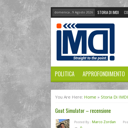
STORIA DI IMDI
CO
domenica , 9 Agosto 2026
POLITICA
APPROFONDIMENTO
You Are Here:
Home
»
Storia Di IMD
Goat Simulator – recensione
Marco Zordan
Posted By :
Pos
0