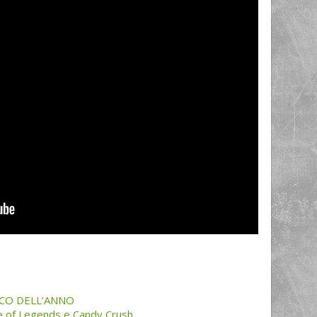
OCO DELL’ANNO
e of Legends e Candy Crush