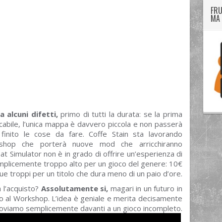
FRU
MA 
 alcuni difetti,
primo di tutti la durata: se la prima
icabile, l’unica mappa è davvero piccola e non passerà
nito le cose da fare. Coffe Stain sta lavorando
kshop che porterà nuove mod che arricchiranno
t Simulator non è in grado di offrire un’esperienza di
semplicemente troppo alto per un gioco del genere: 10€
 troppi per un titolo che dura meno di un paio d’ore.
 l’acquisto?
Assolutamente si,
magari in un futuro in
to al Workshop. L’idea è geniale e merita decisamente
roviamo semplicemente davanti a un gioco incompleto.