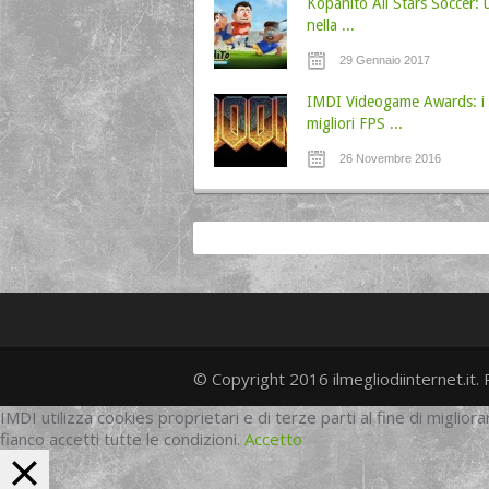
Kopanito All Stars Soccer: 
nella ...
29 Gennaio 2017
IMDI Videogame Awards: i
migliori FPS ...
26 Novembre 2016
© Copyright 2016 ilmegliodiinternet.it. 
IMDI utilizza cookies proprietari e di terze parti al fine di migliora
fianco accetti tutte le condizioni.
Accetto