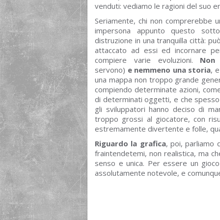
venduti: vediamo le ragioni del suo 
Seriamente, chi non comprerebbe un 
impersona appunto questo sott
distruzione in una tranquilla città: 
attaccato ad essi ed incornare pe
compiere varie evoluzioni.
Non 
servono)
e
nemmeno una storia
, 
una mappa non troppo grande generand
compiendo determinate azioni, come a
di determinati oggetti, e che spesso e 
gli sviluppatori hanno deciso di m
troppo grossi al giocatore, con risu
estremamente divertente e folle, quan
Riguardo la grafica
, poi, parliamo 
fraintendetemi, non realistica, ma ch
senso e unica. Per essere un gioco
assolutamente notevole, e comunque si