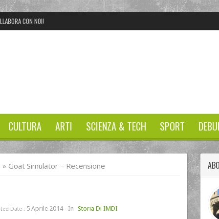
LLABORA CON NOI!
CULTURA
ARTI
SCIENZA & TECH
SPORT
DEBU
AB
I
»
Goat Simulator – Recensione
5 Aprile 2014
In
Storia Di IMDI
ted Date :