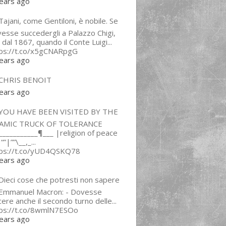
ears ago
ajani, come Gentiloni, è nobile. Se
esse succedergli a Palazzo Chigi,
 dal 1867, quando il Conte Luigi...
tps://t.co/x5gCNARpgG
ears ago
CHRIS BENOIT
ears ago
YOU HAVE BEEN VISITED BY THE
LAMIC TRUCK OF TOLERANCE
___________¶___ |religion of peace
“”|””\__,_...
tps://t.co/yUD4QSKQ78
ears ago
Dieci cose che potresti non sapere
 Emmanuel Macron: - Dovesse
cere anche il secondo turno delle...
tps://t.co/8wmlN7ESOo
ears ago