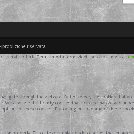
Riproduzione riservata.
twitter
googleplus
facebook
re i servizi offerti. Per ulteriori informazioni consulta la nostra
info
navigate through the website. Out of these, the cookies that ar
site. We also use third-party cookies that help us analyze and und
o opt-out of these cookies. But opting out of some of these cook
ction properly. This category only includes cookies that ensures 