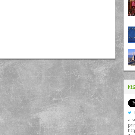
REC
I
a s
pri
htt