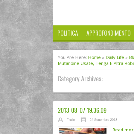
POLITICA
APPROFONDIMENTO
You Are Here:
Home
»
Daily Life
»
Bl
Mutandine Usate, Tenga E Altra Rob
Category Archives:
2013-08-07 19.36.09
Frullo
24 Settembre 2013
Read mo