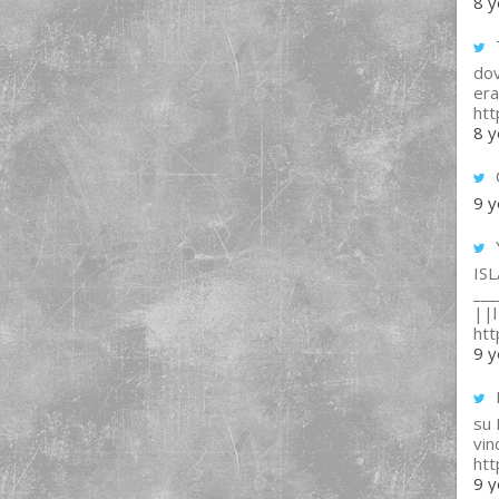
8 y
T
dov
era
ht
8 y
9 y
IS
___
||l 
ht
9 y
su
vin
ht
9 y