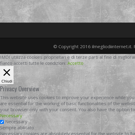
© Copyright 2016 ilmegliodiinternet.it. 
IMDI utilizza cookies proprietari e di terze parti al fine di migliora
fianco accetti tutte le condizioni.
Accetto
Chiudi
Privacy Overview
This website uses cookies to improve your experience while you 
are essential for the working of basic functionalities of the web
your browser only with your consent. You also have the option t
Necessary
Necessary
Sempre abilitato
Necessary cookies are absolutely essential for the website to fun