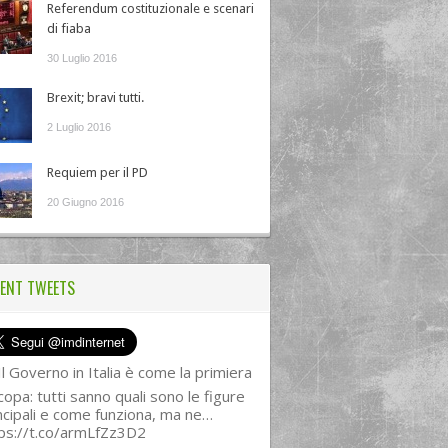
Referendum costituzionale e scenari
di fiaba
30 Luglio 2016
Brexit; bravi tutti.
2 Luglio 2016
Requiem per il PD
20 Giugno 2016
ENT TWEETS
l Governo in Italia è come la primiera
copa: tutti sanno quali sono le figure
ncipali e come funziona, ma ne…
ps://t.co/armLfZz3D2