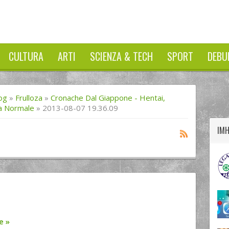
CULTURA
ARTI
SCIENZA & TECH
SPORT
DEBU
twitter
googleplus
facebook
og
»
Frulloza
»
Cronache Dal Giappone - Hentai,
a Normale
»
2013-08-07 19.36.09
IM
re
»