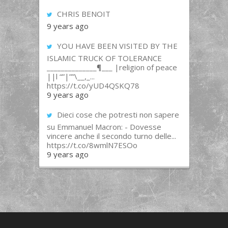
CHRIS BENOIT
9 years ago
YOU HAVE BEEN VISITED BY THE
ISLAMIC TRUCK OF TOLERANCE
______________¶___ |religion of peace
||l “”|””\__,_...
https://t.co/yUD4QSKQ78
9 years ago
Dieci cose che potresti non sapere
su Emmanuel Macron: - Dovesse
vincere anche il secondo turno delle...
https://t.co/8wmlN7ESOo
9 years ago