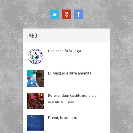
ook
IMHO
Che cosa fa la Lega
Di Mai(L)o e altre amenità
Referendum costituzionale e
scenari di fiaba
Brexit; bravi tutti.