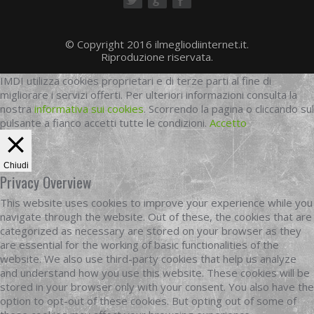
ok
© Copyright 2016 ilmegliodiinternet.it.
Riproduzione riservata.
IMDI utilizza cookies proprietari e di terze parti al fine di
migliorare i servizi offerti. Per ulteriori informazioni consulta la
nostra
informativa sui cookies
. Scorrendo la pagina o cliccando sul
pulsante a fianco accetti tutte le condizioni.
Accetto
Chiudi
Privacy Overview
This website uses cookies to improve your experience while you
navigate through the website. Out of these, the cookies that are
categorized as necessary are stored on your browser as they
are essential for the working of basic functionalities of the
website. We also use third-party cookies that help us analyze
and understand how you use this website. These cookies will be
stored in your browser only with your consent. You also have the
option to opt-out of these cookies. But opting out of some of