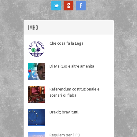
ook
IMHO
Che cosa fa la Lega
Di Mai(L)o e altre amenità
Referendum costituzionale e
scenari di fiaba
Brexit; bravi tutti.
Requiem per il PD