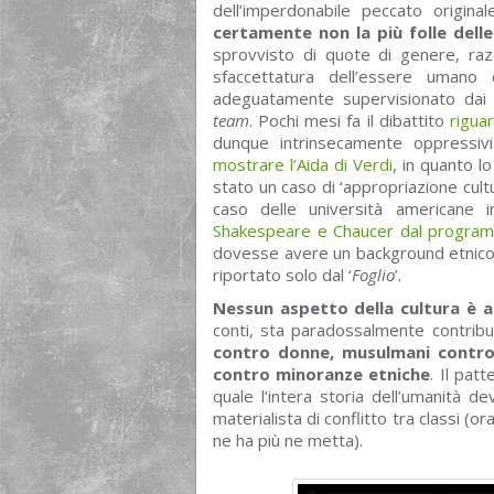
dell’imperdonabile peccato origin
certamente non la più folle delle
sprovvisto di quote di genere, razz
sfaccettatura dell’essere umano
adeguatamente supervisionato dai 
team
. Pochi mesi fa il dibattito
rigua
dunque intrinsecamente oppressiv
mostrare l’Aida di Verdi
, in quanto l
stato un caso di ‘appropriazione cultur
caso delle università americane 
Shakespeare e Chaucer dal programm
dovesse avere un background etnico
riportato solo dal ‘
Foglio
’.
Nessun aspetto della cultura è al
conti, sta paradossalmente contribue
contro donne, musulmani contro c
contro minoranze etniche
. Il pat
quale l’intera storia dell’umanità d
materialista di conflitto tra classi (
ne ha più ne metta).