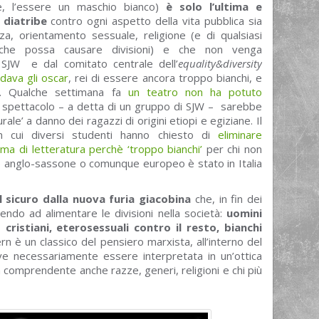
ale, l’essere un maschio bianco)
è solo l’ultima e
 diatribe
contro ogni aspetto della vita pubblica sia
a, orientamento sessuale, religione (e di qualsiasi
 che possa causare divisioni) e che non venga
SJW e dal comitato centrale dell’
equality&diversity
rdava gli oscar
, rei di essere ancora troppo bianchi, e
i. Qualche settimana fa
un teatro non ha potuto
o spettacolo – a detta di un gruppo di SJW – sarebbe
ale’ a danno dei ragazzi di origini etiopi e egiziane. Il
in cui diversi studenti hanno chiesto di
eliminare
a di letteratura perchè ‘troppo bianchi’
per chi non
 anglo-sassone o comunque europeo è stato in Italia
 sicuro dalla nuova furia giacobina
che, in fin dei
ndo ad alimentare le divisioni nella società:
uomini
ristiani, eterosessuali contro il resto, bianchi
tern è un classico del pensiero marxista, all’interno del
eve necessariamente essere interpretata in un’ottica
ora comprendente anche razze, generi, religioni e chi più