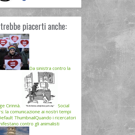
trebbe piacerti anche:
Da sinistra contro la
ge Cirinnà.
Social
s: la comunicazione ai nostri tempi
Quando i ricercatori
ifestano contro gli animalisti