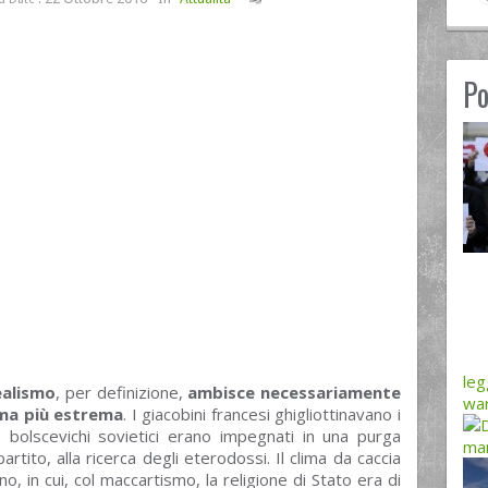
Po
leg
ealismo
, per definizione,
ambisce necessariamente
war
rma più estrema
. I giacobini francesi ghigliottinavano i
. I bolscevichi sovietici erano impegnati in una purga
man
artito, alla ricerca degli eterodossi. Il clima da caccia
, in cui, col maccartismo, la religione di Stato era di