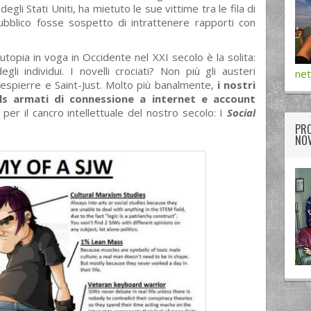
degli Stati Uniti, ha mietuto le sue vittime tra le fila di
ubblico fosse sospetto di intrattenere rapporti con
topia in voga in Occidente nel XXI secolo è la solita:
gli individui. I novelli crociati? Non più gli austeri
net
obespierre e Saint-Just. Molto più banalmente,
i nostri
als armati di connessione a internet e account
 per il cancro intellettuale del nostro secolo: I
Social
PRO
NOV
twitter
googleplus
facebook