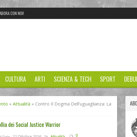
ABORA CON NOI!
CULTURA
ARTI
SCIENZA & TECH
SPORT
DEBU
ABO
ento
»
Attualità
»
Contro Il Dogma Dell’uguaglianza: La
llia dei Social Justice Warrior
0
22 Ottobre 2016
In
Attualità
d Date :