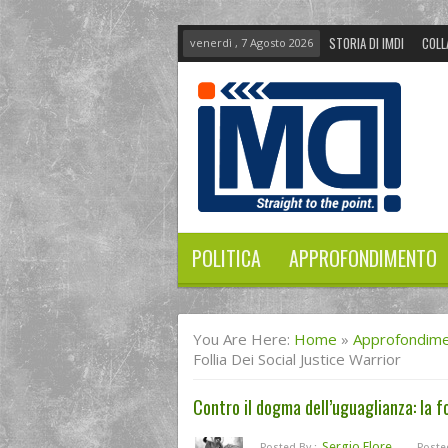
STORIA DI IMDI
COLL
venerdì , 7 Agosto 2026
POLITICA
APPROFONDIMENTO
You Are Here:
Home
»
Approfondim
Follia Dei Social Justice Warrior
Contro il dogma dell’uguaglianza: la fo
Sergio Flore
Posted By :
Poste