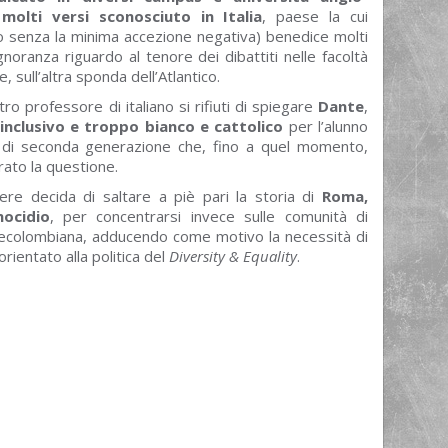
molti versi sconosciuto in Italia
, paese la cui
o senza la minima accezione negativa) benedice molti
gnoranza riguardo al tenore dei dibattiti nelle facoltà
 sull’altra sponda dell’Atlantico.
o professore di italiano si rifiuti di spiegare
Dante
,
nclusivo e troppo bianco e cattolico
per l’alunno
di seconda generazione che, fino a quel momento,
rato la questione.
ere decida di saltare a piè pari la storia di
Roma,
nocidio
, per concentrarsi invece sulle comunità di
 precolombiana, adducendo come motivo la necessità di
entato alla politica del
Diversity & Equality
.