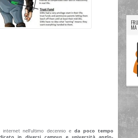
FRU
MA 
 internet nell’ultimo decennio e
da poco tempo
adicato in diversi campus e università anglo-