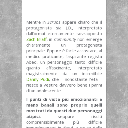
Mentre in
Scrubs
appare chiaro che il
protagonista sia J.D., interpretato
dall’ormai eternamente sovrapposto
Zach Braff
, in
Community
non emerge
chiaramente un protagonista
principale. Eppure
è facile accostare, al
medico praticante, l’aspirante regista
Abed, un personaggio tanto difficile
quanto affascinante, interpretato
magistralmente da un incredibile
Danny Pudi
, che – nonostante l’età –
riesce a vestire davvero bene i panni
di un adolescente.
I punti di vista più emozionanti e
meno banali sono proprio quelli
mostrati da questi due personaggi
atipici
, seppure risulti
comprensibilmente più difficile
immedesimarsi in Abed, a causa della