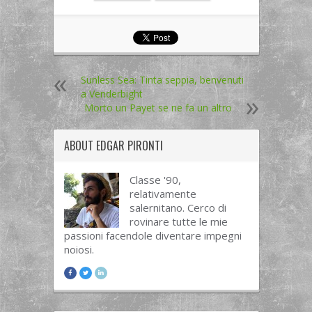
Sunless Sea: Tinta seppia, benvenuti
a Venderbight
Morto un Payet se ne fa un altro
ABOUT
EDGAR PIRONTI
Classe '90,
relativamente
salernitano. Cerco di
rovinare tutte le mie
passioni facendole diventare impegni
noiosi.