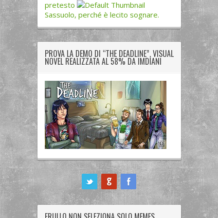
pretesto
Sassuolo, perché è lecito sognare.
PROVA LA DEMO DI “THE DEADLINE”, VISUAL
NOVEL REALIZZATA AL 58% DA IMDIANI
ook
FRULLO NON SELEZIONA SOLO MEMES