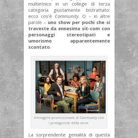
multietnico in un college di terza
categoria giustamente bistrattato:
ecco cos’è
Community
. O – in altre
parole –
uno show per pochi che si
traveste da ennesima sit-com con
personaggi stereotipati e
umorismo apparentemente
scontato
.
Immagine promozionale di
Community
con
i protagonisti della serie.
La sorprendente genialità di questa