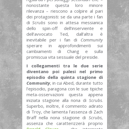
nonostante questa loro minore
rilevanza – riescono a colpire al pari
dei protagonisti: se da una parte i fan
di
Scrubs
sono in attesa messianica
dello spin-off dell’inserviente e
dell’avvocato Ted, dall’altra è
inevitabile per i fan di
Community
sperare in approfondimenti sui
cambiamenti di Chang e sulla
promiscua vita sessuale del preside.
I collegamenti tra le due serie
diventano poi palesi nel primo
episodio della quinta stagione di
Community
, in cui Abed, durante tutto
l’episodio, paragona con le sue tipiche
meta-osservazioni questa appena
iniziata stagione alla nona di
Scrubs
.
Superbo, inoltre, il commento adirato
di Troy, che lamenta l’assenza di Zach
Braff nella nona stagione di
Scrubs
,
assenza che caratterizzerà proprio
Donald Glover
– che interpreta