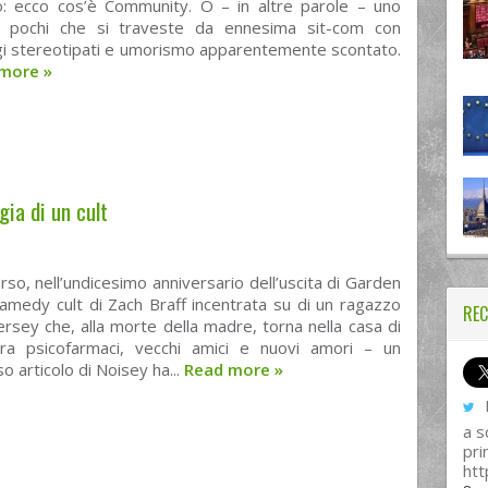
to: ecco cos’è Community. O – in altre parole – uno
 pochi che si traveste da ennesima sit-com con
i stereotipati e umorismo apparentemente scontato.
 more
»
gia di un cult
rso, nell’undicesimo anniversario dell’uscita di Garden
amedy cult di Zach Braff incentrata su di un ragazzo
REC
rsey che, alla morte della madre, torna nella casa di
 tra psicofarmaci, vecchi amici e nuovi amori – un
o articolo di Noisey ha...
Read more
»
I
a s
pri
htt