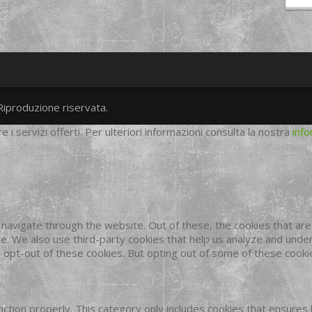
Riproduzione riservata.
twitter
googleplus
facebook
re i servizi offerti. Per ulteriori informazioni consulta la nostra
info
navigate through the website. Out of these, the cookies that ar
site. We also use third-party cookies that help us analyze and und
o opt-out of these cookies. But opting out of some of these cook
ction properly. This category only includes cookies that ensures 