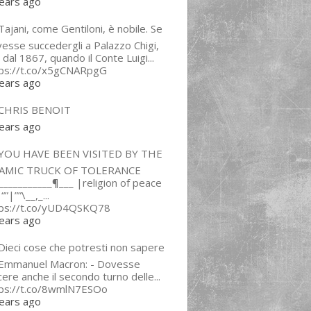
ears ago
ajani, come Gentiloni, è nobile. Se
esse succedergli a Palazzo Chigi,
 dal 1867, quando il Conte Luigi...
tps://t.co/x5gCNARpgG
ears ago
CHRIS BENOIT
ears ago
YOU HAVE BEEN VISITED BY THE
LAMIC TRUCK OF TOLERANCE
___________¶___ |religion of peace
“”|””\__,_...
tps://t.co/yUD4QSKQ78
ears ago
Dieci cose che potresti non sapere
 Emmanuel Macron: - Dovesse
cere anche il secondo turno delle...
tps://t.co/8wmlN7ESOo
ears ago