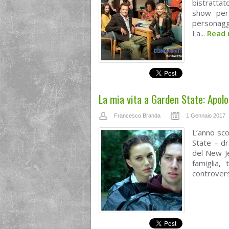
bistratta
show per
personagg
La...
Read
La mia vita a Garden State: Apolo
Francesco Branda
1 Gennaio 2017
L’anno sco
State – dr
del New Je
famiglia,
controvers