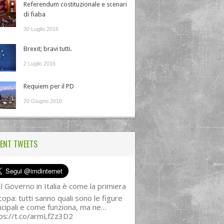
Referendum costituzionale e scenari
di fiaba
30 Luglio 2016
Brexit; bravi tutti.
2 Luglio 2016
Requiem per il PD
20 Giugno 2016
ENT TWEETS
l Governo in Italia è come la primiera
copa: tutti sanno quali sono le figure
ncipali e come funziona, ma ne…
ps://t.co/armLfZz3D2