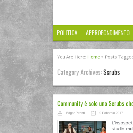
POLITICA
APPROFONDIMENTO
You Are Here:
Home
»
Posts Tagged
Category Archives:
Scrubs
Community è solo uno Scrubs ch
Edgar Pironti
9 Febbraio 2017
L’insospet
studio mul