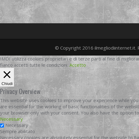
© Copyright 2016 ilmegliodiinternet.it. 
IMDI utilizza cookies proprietari e di terze parti al fine di migliora
fianco accetti tutte le condizioni.
Accetto
Chiudi
Privacy Overview
This website uses cookies to improve your experience while you 
are essential for the working of basic functionalities of the web
your browser only with your consent. You also have the option t
Necessary
Necessary
Sempre abilitato
Necessary cookies are absolutely essential for the website to fun