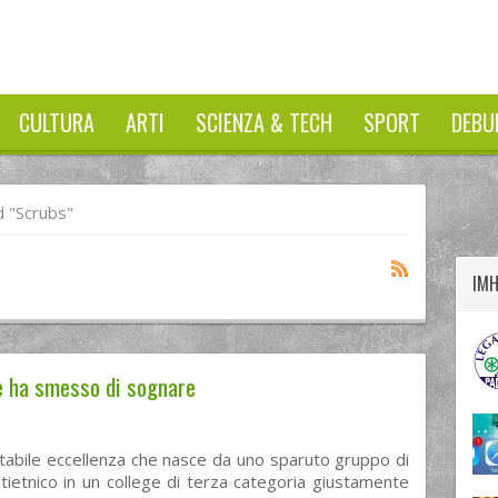
CULTURA
ARTI
SCIENZA & TECH
SPORT
DEBU
twitter
googleplus
facebook
 "Scrubs"
IM
e ha smesso di sognare
tabile eccellenza che nasce da uno sparuto gruppo di
tietnico in un college di terza categoria giustamente