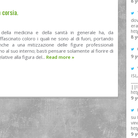
8 y
 corsia.
T
dov
era
ht
della medicina e della sanità in generale ha, da
8 y
fascinato coloro i quali ne sono al di fuori, portando
che a una mitizzazione delle figure professionali
no al suo interno; basti pensare solamente al fiorire di
9 y
lative alla figura del...
Read more
»
IS
___
||l 
ht
9 y
su
vin
ht
9 y