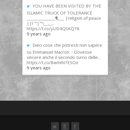
YOU HAVE BEEN VISITED BY THE
ISLAMIC TRUCK OF TOLERANCE
______________¶___ |religion of peace
||l “”|””\__,_...
https://t.co/yUD4QSKQ78
9 years ago
Dieci cose che potresti non sapere
su Emmanuel Macron: - Dovesse
vincere anche il secondo turno delle...
https://t.co/8wmlN7ESOo
9 years ago
ok