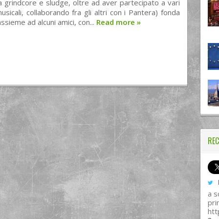
a grindcore e sludge, oltre ad aver partecipato a vari
usicali, collaborando fra gli altri con i Pantera) fonda
ssieme ad alcuni amici, con...
Read more
»
REC
I
a s
pri
htt