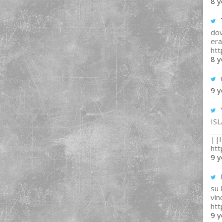
8 y
T
dov
era
ht
8 y
9 y
IS
___
||l 
ht
9 y
su
vin
ht
9 y