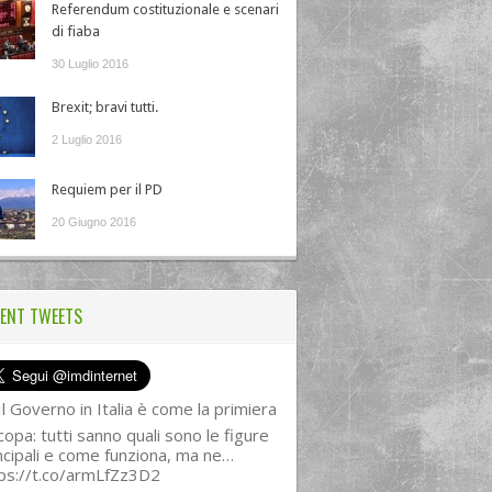
Referendum costituzionale e scenari
di fiaba
30 Luglio 2016
Brexit; bravi tutti.
2 Luglio 2016
Requiem per il PD
20 Giugno 2016
ENT TWEETS
l Governo in Italia è come la primiera
copa: tutti sanno quali sono le figure
ncipali e come funziona, ma ne…
ps://t.co/armLfZz3D2