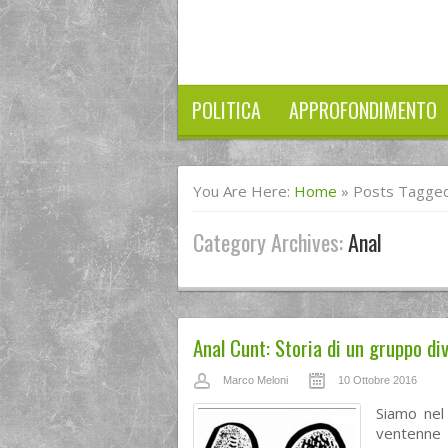
POLITICA
APPROFONDIMENTO
You Are Here:
Home
»
Posts Tagged
Category Archives:
Anal
Anal Cunt: Storia di un gruppo d
Marco Meloni
10 Ottobre 2016
Siamo nel
ventenne 