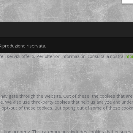
Riproduzione riservata.
twitter
googleplus
facebook
re i servizi offerti. Per ulteriori informazioni consulta la nostra
info
navigate through the website. Out of these, the cookies that ar
site. We also use third-party cookies that help us analyze and und
o opt-out of these cookies. But opting out of some of these cook
ction properly. This category only includes cookies that ensures 