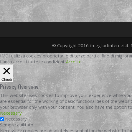
© Copyright 2016 ilmegliodiinternet.it. 
IMDI utilizza cookies proprietari e di terze parti al fine di migliora
fianco accetti tutte le condizioni.
Accetto
Chiudi
Privacy Overview
This website uses cookies to improve your experience while you 
are essential for the working of basic functionalities of the web
your browser only with your consent. You also have the option t
Necessary
Necessary
Sempre abilitato
Necessary cookies are absolutely essential for the website to fun