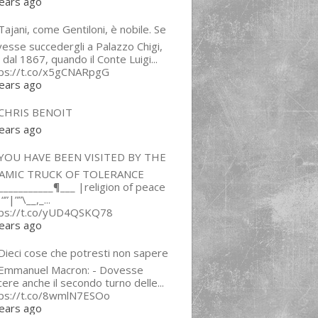
ears ago
ajani, come Gentiloni, è nobile. Se
esse succedergli a Palazzo Chigi,
 dal 1867, quando il Conte Luigi...
tps://t.co/x5gCNARpgG
ears ago
CHRIS BENOIT
ears ago
YOU HAVE BEEN VISITED BY THE
LAMIC TRUCK OF TOLERANCE
___________¶___ |religion of peace
“”|””\__,_...
tps://t.co/yUD4QSKQ78
ears ago
Dieci cose che potresti non sapere
 Emmanuel Macron: - Dovesse
cere anche il secondo turno delle...
tps://t.co/8wmlN7ESOo
ears ago