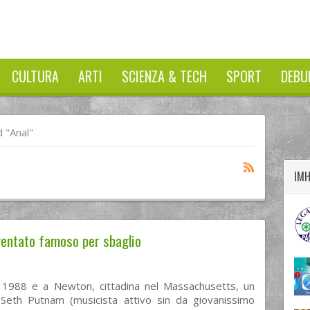
CULTURA
ARTI
SCIENZA & TECH
SPORT
DEBU
twitter
googleplus
facebook
 "Anal"
IM
iventato famoso per sbaglio
 1988 e a Newton, cittadina nel Massachusetts, un
Seth Putnam (musicista attivo sin da giovanissimo