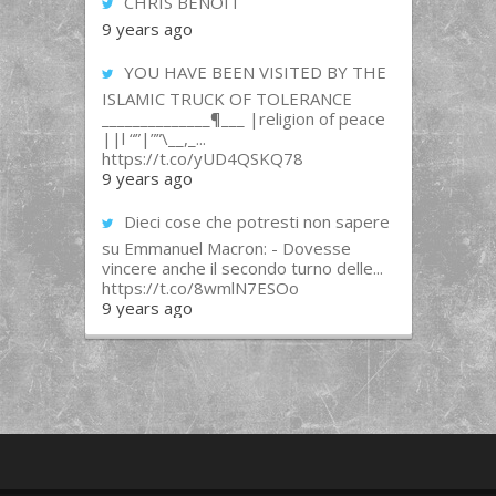
CHRIS BENOIT
9 years ago
YOU HAVE BEEN VISITED BY THE
ISLAMIC TRUCK OF TOLERANCE
______________¶___ |religion of peace
||l “”|””\__,_...
https://t.co/yUD4QSKQ78
9 years ago
Dieci cose che potresti non sapere
su Emmanuel Macron: - Dovesse
vincere anche il secondo turno delle...
https://t.co/8wmlN7ESOo
9 years ago