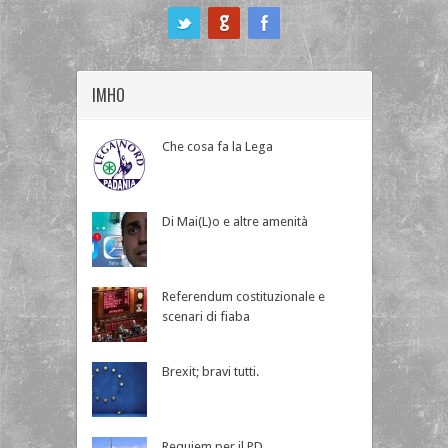
ook
IMHO
Che cosa fa la Lega
Di Mai(L)o e altre amenità
Referendum costituzionale e
scenari di fiaba
Brexit; bravi tutti.
Requiem per il PD