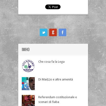
ook
IMHO
Che cosa fa la Lega
Di Mai(L)o e altre amenità
Referendum costituzionale e
scenari di fiaba