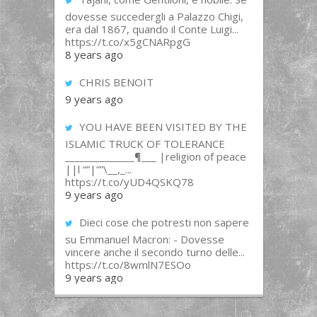
dovesse succedergli a Palazzo Chigi,
era dal 1867, quando il Conte Luigi...
https://t.co/x5gCNARpgG
8 years ago
CHRIS BENOIT
9 years ago
YOU HAVE BEEN VISITED BY THE
ISLAMIC TRUCK OF TOLERANCE
______________¶___ |religion of peace
||l “”|””\__,_...
https://t.co/yUD4QSKQ78
9 years ago
Dieci cose che potresti non sapere
su Emmanuel Macron: - Dovesse
vincere anche il secondo turno delle...
https://t.co/8wmlN7ESOo
9 years ago