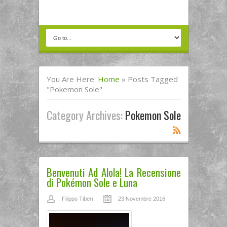
You Are Here:
Home
»
Posts Tagged
"pokemon Sole"
Category Archives:
Pokemon Sole
Benvenuti Ad Alola! La Recensione
di Pokémon Sole e Luna
Filippo Tiberi
23 Novembre 2016