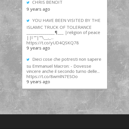
CHRIS BENOIT
9 years ago
YOU HAVE BEEN VISITED BY THE
ISLAMIC TRUCK OF TOLERANCE
______________¶___ |religion of peace
||l “”|””\__,_...
https://t.co/yUD4QSKQ78
9 years ago
Dieci cose che potresti non sapere
su Emmanuel Macron: - Dovesse
vincere anche il secondo turno delle...
https://t.co/8wmlN7ESOo
9 years ago