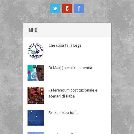
ook
IMHO
Che cosa fa la Lega
Di Mai(L)o e altre amenità
Referendum costituzionale e
scenari di fiaba
Brexit; bravi tutti.