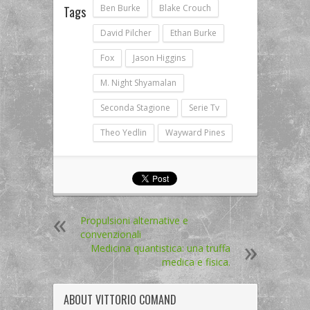
Ben Burke
Blake Crouch
Tags
David Pilcher
Ethan Burke
Fox
Jason Higgins
M. Night Shyamalan
Seconda Stagione
Serie Tv
Theo Yedlin
Wayward Pines
Propulsioni alternative e
convenzionali
Medicina quantistica: una truffa
medica e fisica.
ABOUT
VITTORIO COMAND