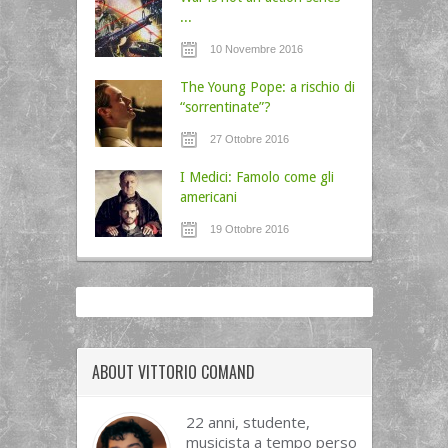
...
10 Novembre 2016
The Young Pope: a rischio di
“sorrentinate”?
27 Ottobre 2016
I Medici: Famolo come gli
americani
19 Ottobre 2016
ABOUT VITTORIO COMAND
22 anni, studente,
musicista a tempo perso