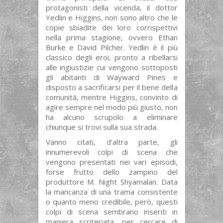
protagonisti della vicenda, il dottor
Yedlin e Higgins, non sono altro che le
copie sbiadite dei loro corrispettivi
nella prima stagione, ovvero Ethan
Burke e David Pilcher. Yedlin è il più
classico degli eroi, pronto a ribellarsi
alle ingiustizie cui vengono sottoposti
gli abitanti di Wayward Pines e
disposto a sacrificarsi per il bene della
comunità, mentre Higgins, convinto di
agire sempre nel modo più giusto, non
ha alcuno scrupolo a eliminare
chiunque si trovi sulla sua strada.
Vanno citati, d’altra parte, gli
innumerevoli colpi di scena che
vengono presentati nei vari episodi,
forse frutto dello zampino del
produttore M. Night Shyamalan. Data
la mancanza di una trama consistente
o quanto meno credibile, però, questi
colpi di scena sembrano inseriti in
maniera scriteriata, per cercare di