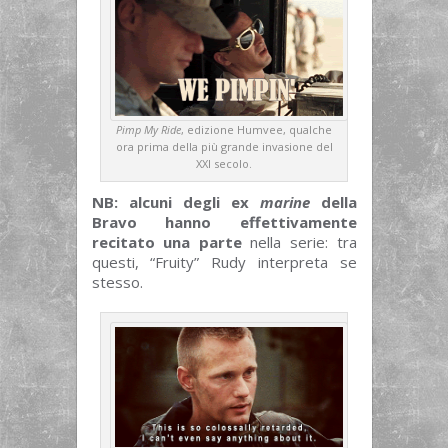
Pimp My Ride
, edizione Humvee, qualche
ora prima della più grande invasione del
XXI secolo.
NB: alcuni degli ex
marine
della
Bravo hanno effettivamente
recitato una parte
nella serie: tra
questi, “Fruity” Rudy interpreta se
stesso.