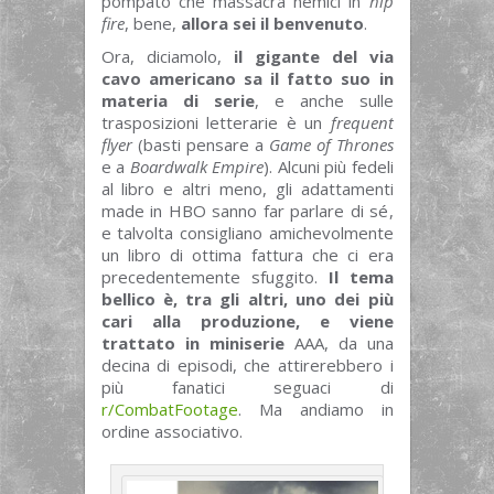
pompato che massacra nemici in
hip
fire
, bene,
allora sei il benvenuto
.
Ora, diciamolo,
il gigante del via
cavo americano sa il fatto suo in
materia di serie
, e anche sulle
trasposizioni letterarie è un
frequent
flyer
(basti pensare a
Game of Thrones
e a
Boardwalk Empire
). Alcuni più fedeli
al libro e altri meno, gli adattamenti
made in HBO sanno far parlare di sé,
e talvolta consigliano amichevolmente
un libro di ottima fattura che ci era
precedentemente sfuggito.
Il tema
bellico è, tra gli altri, uno dei più
cari alla produzione, e viene
trattato in miniserie
AAA, da una
decina di episodi, che attirerebbero i
più fanatici seguaci di
r/CombatFootage
. Ma andiamo in
ordine associativo.