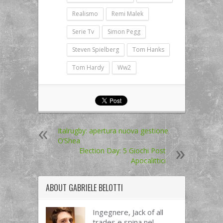
Realismo
Remi Malek
Serie Tv
Simon Pegg
Steven Spielberg
Tom Hanks
Tom Hardy
Ww2
Italrugby: apertura nuova gestione
O’Shea
Election Day: 5 Giochi Post
Apocalittici
ABOUT
GABRIELE BELOTTI
Ingegnere, Jack of all
trades e spina nel