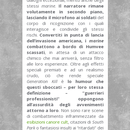
dialoghi eccezionali, merito anche degli
stessi
marine
.
Il narratore rimane
volutamente in secondo piano,
lasciando il microfono ai soldati
del
corpo di ricognizione con i quali
interagisce e condivide gli stessi
rischi.
Convertiti in punta di lancia
dell’invasione americana, i
marine
combattono a bordo di Humvee
scassati
, in attesa di un attacco
chimico che mai arriverà, senza filtro
alle loro esperienze. Oltre agli effetti
speciali premiati e ad un realismo
crudo, ciò che rende speciale
Generation Kill
è
lo humour che
questi sboccati – per loro stessa
definizione – “guerrieri
professionisti” oppongono
all’assurdità degli avvenimenti
attorno a loro
. Non sono rare scene
di combattimento inframmezzate da
esibizioni canore cult
, citazioni di
South
Park
o fantasiosi insulti ai “ritardati” dei