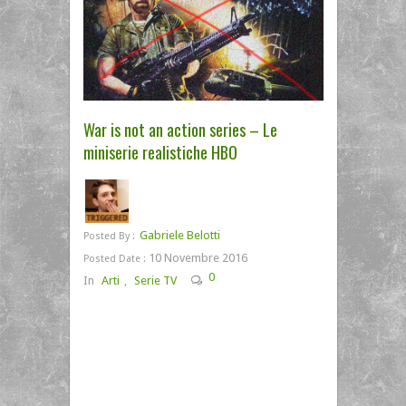
War is not an action series – Le
miniserie realistiche HBO
Gabriele Belotti
Posted By :
10 Novembre 2016
Posted Date :
0
In
Arti
,
Serie TV