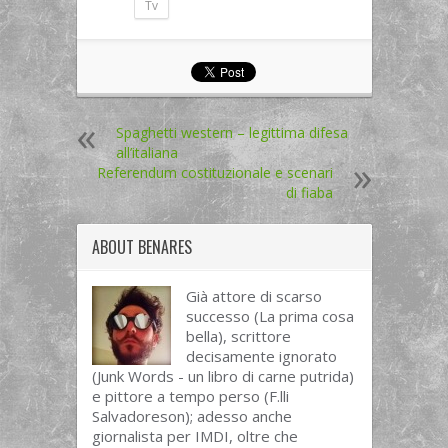
Tv
Spaghetti western – legittima difesa
all’italiana
Referendum costituzionale e scenari
di fiaba
ABOUT
BENARES
Già attore di scarso
successo (La prima cosa
bella), scrittore
decisamente ignorato
(Junk Words - un libro di carne putrida)
e pittore a tempo perso (F.lli
Salvadoreson); adesso anche
giornalista per IMDI, oltre che