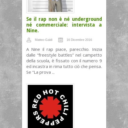
Se il rap non è né underground
né commerciale: intervista a
Nine.
Matteo Galdi
16 Dicembre 2016
A Nine il rap piace, parecchio. Inizia
dalle “freestyle battles” nel campetto
della scuola, è fissato con il numero 9
ed incastra in rima tutto ciò che pensa.
Se “La prova ...