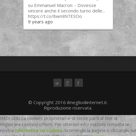
su Emmanuel Macron: - Dovesse
vincere anche il secondo turno delle...
https://t.co/8wmlN7ESOo
9 years ago
ok
© Copyright 2016 ilmegliodiinternet.it.
Riproduzione riservata.
IMDI utilizza cookies proprietari e di terze parti al fine di
migliorare i servizi offerti. Per ulteriori informazioni consulta la
nostra
informativa sui cookies
. Scorrendo la pagina o cliccando sul