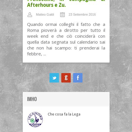
Afterhours e Zu.
Matteo Galdi
23 Settembre 2016
Quando ormai colleghi il fatto che a
Roma pioverà a dirotto per tutto il
week end e che ciò coinciderà con
quella data segnata sul calendario sai
che non hai scampo: ti prenderai la
febbre, ...
ook
IMHO
Che cosa fa la Lega