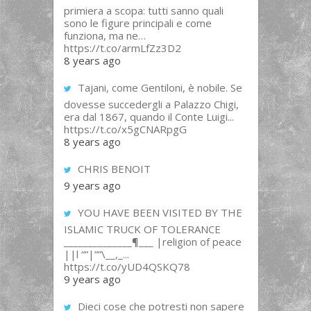
primiera a scopa: tutti sanno quali
sono le figure principali e come
funziona, ma ne…
https://t.co/armLfZz3D2
8 years ago
Tajani, come Gentiloni, è nobile. Se
dovesse succedergli a Palazzo Chigi,
era dal 1867, quando il Conte Luigi...
https://t.co/x5gCNARpgG
8 years ago
CHRIS BENOIT
9 years ago
YOU HAVE BEEN VISITED BY THE
ISLAMIC TRUCK OF TOLERANCE
______________¶___ |religion of peace
||l “”|””\__,_...
https://t.co/yUD4QSKQ78
9 years ago
Dieci cose che potresti non sapere