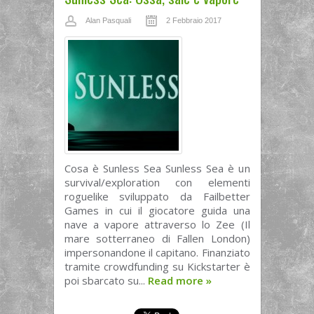
Alan Pasquali
2 Febbraio 2017
Cosa è Sunless Sea Sunless Sea è un
survival/exploration con elementi
roguelike sviluppato da Failbetter
Games in cui il giocatore guida una
nave a vapore attraverso lo Zee (Il
mare sotterraneo di Fallen London)
impersonandone il capitano. Finanziato
tramite crowdfunding su Kickstarter è
poi sbarcato su...
Read more
»