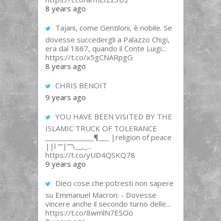
8 years ago
Tajani, come Gentiloni, è nobile. Se
dovesse succedergli a Palazzo Chigi,
era dal 1867, quando il Conte Luigi...
https://t.co/x5gCNARpgG
8 years ago
CHRIS BENOIT
9 years ago
YOU HAVE BEEN VISITED BY THE
ISLAMIC TRUCK OF TOLERANCE
______________¶___ |religion of peace
||l “”|””\__,_...
https://t.co/yUD4QSKQ78
9 years ago
Dieci cose che potresti non sapere
su Emmanuel Macron: - Dovesse
vincere anche il secondo turno delle...
https://t.co/8wmlN7ESOo