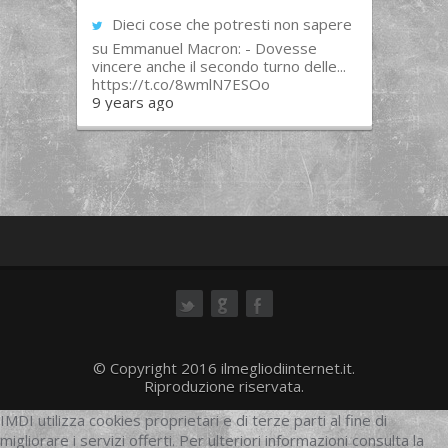
Dieci cose che potresti non sapere
su Emmanuel Macron: - Dovesse
vincere anche il secondo turno delle...
https://t.co/8wmlN7ESOo
9 years ago
ok
© Copyright 2016 ilmegliodiinternet.it.
Riproduzione riservata.
IMDI utilizza cookies proprietari e di terze parti al fine di
migliorare i servizi offerti. Per ulteriori informazioni consulta la