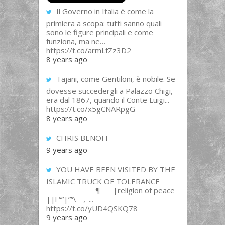
Il Governo in Italia è come la
primiera a scopa: tutti sanno quali
sono le figure principali e come
funziona, ma ne…
https://t.co/armLfZz3D2
8 years ago
Tajani, come Gentiloni, è nobile. Se
dovesse succedergli a Palazzo Chigi,
era dal 1867, quando il Conte Luigi...
https://t.co/x5gCNARpgG
8 years ago
CHRIS BENOIT
9 years ago
YOU HAVE BEEN VISITED BY THE
ISLAMIC TRUCK OF TOLERANCE
______________¶___ |religion of peace
||l “”|””\__,_...
https://t.co/yUD4QSKQ78
9 years ago