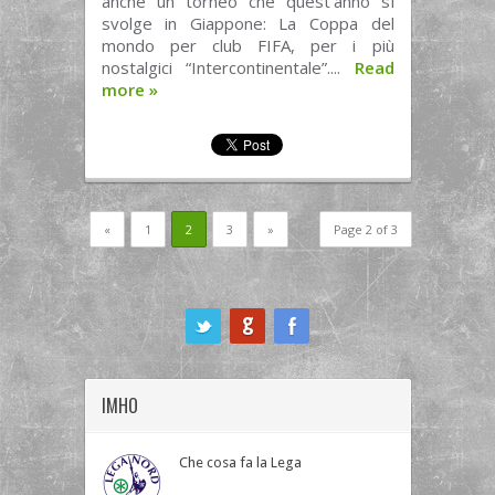
anche un torneo che quest’anno si
svolge in Giappone: La Coppa del
mondo per club FIFA, per i più
nostalgici “Intercontinentale”....
Read
more
»
«
1
2
3
»
Page 2 of 3
ook
IMHO
Che cosa fa la Lega