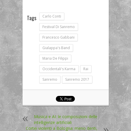
Carlo Conti
Tags
Festival Di Sanremo
Francesco Gabbani
Gialappa's Band
Maria De Filippi
Occidentali's Karma
Rai
Sanremo
Sanremo 2017
Musica e AI: le composizioni delle
intelligenze artificiali
Cortei violenti a Bologna: meno denti,