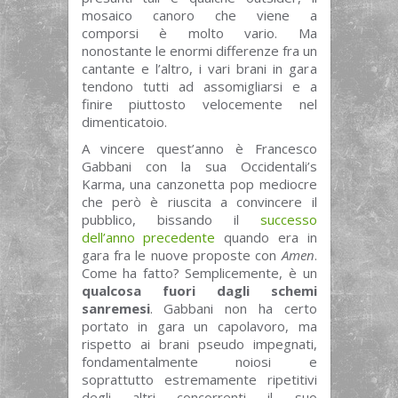
mosaico canoro che viene a
comporsi è molto vario. Ma
nonostante le enormi differenze fra un
cantante e l’altro, i vari brani in gara
tendono tutti ad assomigliarsi e a
finire piuttosto velocemente nel
dimenticatoio.
A vincere quest’anno è Francesco
Gabbani con la sua Occidentali’s
Karma, una canzonetta pop mediocre
che però è riuscita a convincere il
pubblico, bissando il
successo
dell’anno precedente
quando era in
gara fra le nuove proposte con
Amen
.
Come ha fatto? Semplicemente, è un
qualcosa fuori dagli schemi
sanremesi
. Gabbani non ha certo
portato in gara un capolavoro, ma
rispetto ai brani pseudo impegnati,
fondamentalmente noiosi e
soprattutto estremamente ripetitivi
degli altri concorrenti il suo