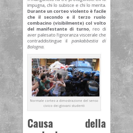
impugna, chi lo subisce e chi lo merita.
Durante un corteo violento è facile
che il secondo e il terzo ruolo
combacino (visibilmente) col volto
del manifestante di turno
, reo di
aver palesato l’ignoranza viscerale che
contraddistingue il
pankabbestia di
Bologna.
Normale corteo a dimostrazione del senso
civico dei giovani studenti
Causa della