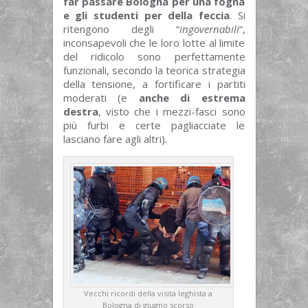
far passare Bologna per una fogna
e gli studenti per della feccia
. Si
ritengono degli “
ingovernabili
“,
inconsapevoli che le loro lotte al limite
del ridicolo sono perfettamente
funzionali, secondo la teorica strategia
della tensione, a fortificare i partiti
moderati (e
anche di estrema
destra
, visto che i mezzi-fasci sono
più furbi e certe pagliacciate le
lasciano fare agli altri).
Vecchi ricordi della visita leghista a
Bologna di giugno scorso