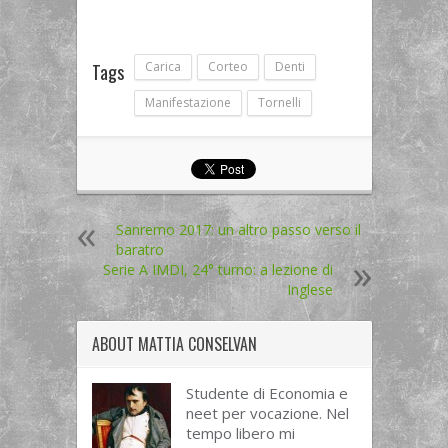
Carica
Corteo
Denti
Tags
Manifestazione
Tornelli
Sanremo 2017: un altro passo verso il
baratro
Serie A IMDI, 24° turno: a lezione di
Inglese
ABOUT
MATTIA CONSELVAN
Studente di Economia e
neet per vocazione. Nel
tempo libero mi