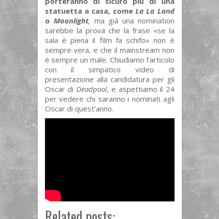
porteranno di sicuro più di una
statuetta a casa, come
La La Land
o
Moonlight
,
ma già una nomination
sarebbe la prova che la frase «se la
sala è piena il film fa schifo» non è
sempre vera, e che il mainstream non
è sempre un male. Chiudiamo l’articolo
con il simpatico video di
presentazione alla candidatura per gli
Oscar di
Deadpool
, e aspettiamo il 24
per vedere chi saranno i nominati agli
Oscar di quest’anno.
Related posts: