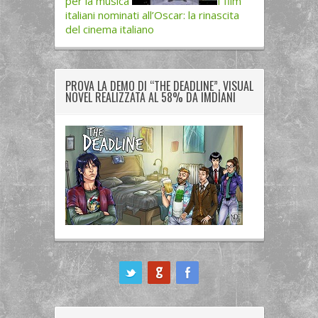
per la musica
I film
italiani nominati all’Oscar: la rinascita
del cinema italiano
PROVA LA DEMO DI “THE DEADLINE”, VISUAL
NOVEL REALIZZATA AL 58% DA IMDIANI
ook