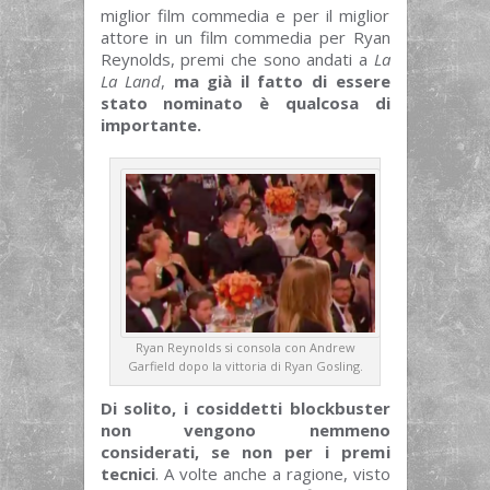
miglior film commedia e per il miglior
attore in un film commedia per Ryan
Reynolds, premi che sono andati a
La
La Land
,
ma già il fatto di essere
stato nominato è qualcosa di
importante.
Ryan Reynolds si consola con Andrew
Garfield dopo la vittoria di Ryan Gosling.
Di solito, i cosiddetti blockbuster
non vengono nemmeno
considerati, se non per i premi
tecnici
. A volte anche a ragione, visto