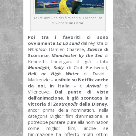
La La Land
, uno dei film con più probabilità
di vincere un Oscar.
Poi tra i favoriti ci sono
ovviamente
La La Land
dal regista di
Whiplash
Damien Chazelle,
Silence
di
Scorsese
,
Manchester by the Sea
di
Kenneth Lonergan, il già citato
Moonlight, Sully
di Clint Eastwood,
Hell or High Water
di David
Mackenzie –
visibile su Netflix anche
da noi, in Italia
–
e
Arrival
di
Villeneuve.
Dal punto di vista
dell’animazione
,
è già scontata la
vittoria di
Zootropolis
della Disney
,
ancor prima della nomination, nella
categoria Miglior film d’animazione, e
potrebbe puntare pure alla nomination
come miglior film, anche se
l’animazione ha offerto molti ottimi