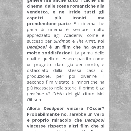
genere ma anche tutti i cliché del
cinema, dalle scene romantiche alla
vendetta, e ne irride tutti gli
aspetti più iconici ma
prendendone parte
. E il cinema che
parla di cinema è sempre molto
apprezzato agli Academy, come è
succeso per
Birdman
e
The Artist
.
Poi
Deadpool
è un film che ha avuto
molte soddisfazioni
. La prima delle
quali è quella di essere partito come
un progetto dato già per morto, e
ostacolato dalla stessa casa di
produzione, per poi divenire il
secondo film vietato ai minori che ha
più incassato nella storia. Il primo è
La
passione di Cristo
del già citato Mel
Gibson
Allora
Deadpool
vincerà l’Oscar?
Probabilmente no
, sarebbe un
vero
e proprio miracolo che
Deadpool
vincesse rispetto altri film che si