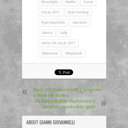
Moonlight
Netflix
Oscar
Oscar 2017
Ryan Gosling
Ryan Reynolds
Sanremo
Silence
Sully
Verso Gli Oscar 2017
Villeneuve
Whiphlash
Black Isle Studios è morta, lunga vita
a Black Isle Studios
Da Enke a Buffon: depressione e
suicidi nel mondo dello sport
ABOUT
GIANNI GIOVANNELLI