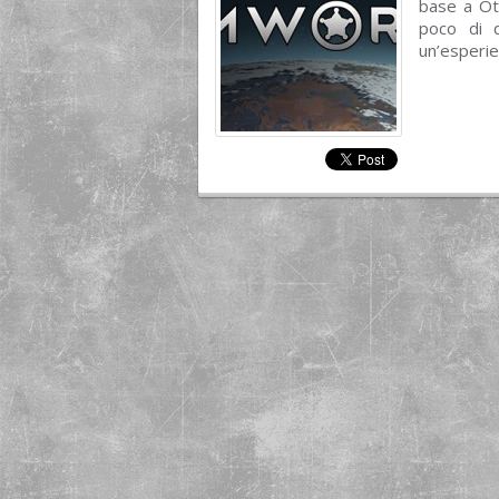
base a Ot
poco di q
un’esperien