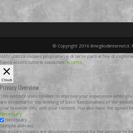
© Copyright 2016 ilmegliodiinternet.it. 
IMDI utilizza cookies proprietari e di terze parti al fine di migliora
fianco accetti tutte le condizioni.
Accetto
Chiudi
Privacy Overview
This website uses cookies to improve your experience while you 
are essential for the working of basic functionalities of the web
your browser only with your consent. You also have the option t
Necessary
Necessary
Sempre abilitato
Necessary cookies are absolutely essential for the website to fun