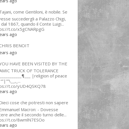
ears ago
ajani, come Gentiloni, è nobile. Se
esse succedergli a Palazzo Chigi,
 dal 1867, quando il Conte Luigi...
tps://t.co/x5gCNARpgG
ears ago
CHRIS BENOIT
ears ago
YOU HAVE BEEN VISITED BY THE
LAMIC TRUCK OF TOLERANCE
___________¶___ |religion of peace
“”|””\__,_...
tps://t.co/yUD4QSKQ78
ears ago
Dieci cose che potresti non sapere
 Emmanuel Macron: - Dovesse
cere anche il secondo turno delle...
tps://t.co/8wmlN7ESOo
ears ago