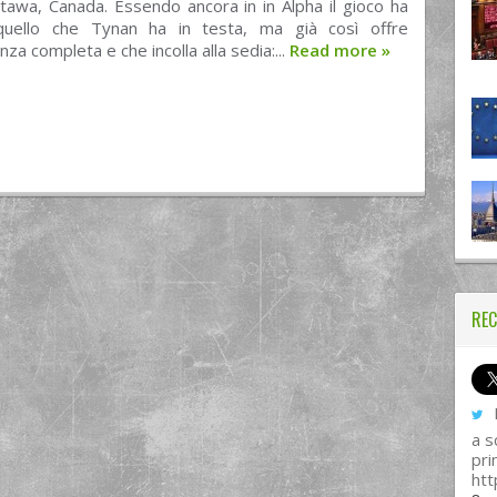
tawa, Canada. Essendo ancora in in Alpha il gioco ha
uello che Tynan ha in testa, ma già così offre
za completa e che incolla alla sedia:...
Read more
»
REC
I
a s
pri
htt