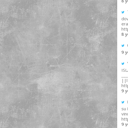
8 y
T
dov
era
ht
8 y
9 y
IS
___
||l 
ht
9 y
su
vin
ht
9 y