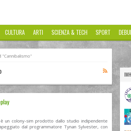
CULTURA
ARTI
SCIENZA & TECH
SPORT
DEBU
twitter
googleplus
facebook
 "cannibalismo"
o
IM
eplay
è un colony-sim prodotto dallo studio indipendente
apeggiato dal programmatore Tynan Sylvester, con