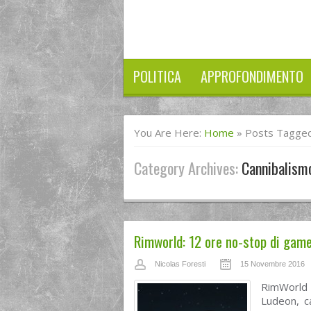
POLITICA
APPROFONDIMENTO
You Are Here:
Home
»
Posts Tagged
Category Archives:
Cannibalism
Rimworld: 12 ore no-stop di gam
Nicolas Foresti
15 Novembre 2016
RimWorld 
Ludeon, c