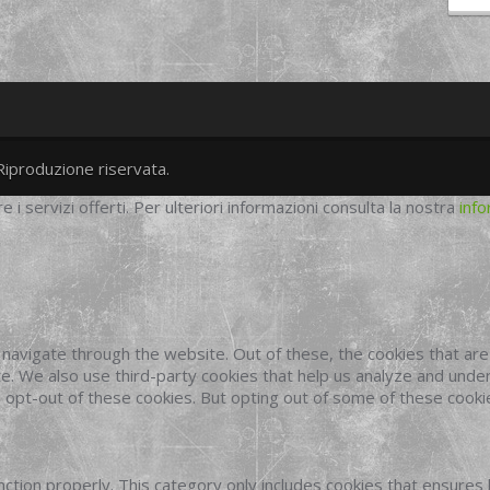
Riproduzione riservata.
twitter
googleplus
facebook
re i servizi offerti. Per ulteriori informazioni consulta la nostra
info
navigate through the website. Out of these, the cookies that ar
site. We also use third-party cookies that help us analyze and und
o opt-out of these cookies. But opting out of some of these cook
ction properly. This category only includes cookies that ensures 