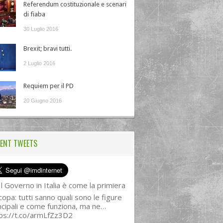
Referendum costituzionale e scenari
di fiaba
30 Luglio 2016
Brexit; bravi tutti.
2 Luglio 2016
Requiem per il PD
20 Giugno 2016
ENT TWEETS
l Governo in Italia è come la primiera
copa: tutti sanno quali sono le figure
ncipali e come funziona, ma ne…
ps://t.co/armLfZz3D2