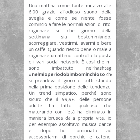
Una mattina come tante mi alzo alle
6.00 grazie all’odioso suono della
sveglia e come se niente fosse
comincio a fare le normali azioni di rito:
ragionare su che giorno della
settimana sia bestemmiando,
scorreggiare, vestirmi, lavarmi e bere
un caffè. Quando riesco bene o male a
ragionare un attimo controllo la posta
e i vari social network. È così che mi
sono imbattuto nell’hashtag
#
nelmioperiodobimbominchioso
che
si prendeva il gioco di tutti stando
nella prima posizione delle tendenze.
Un trend simpatico, perché sono
sicuro che il 99,9% delle persone
adulte ha fatto qualcosa che
maturando con l’età ha eliminato in
maniera brusca dalla propria vita, io
per esempio ascoltavo musica dance
e dopo ho cominciato ad
accessoriarmi di borchie e catene.