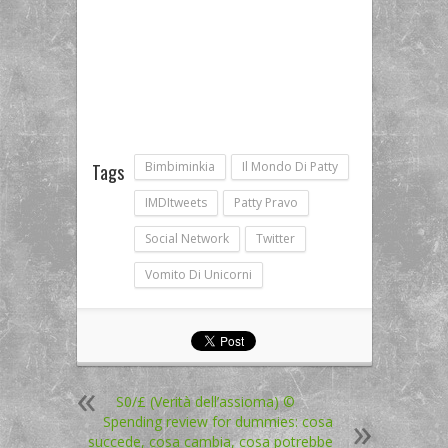
Bimbiminkia
Il Mondo Di Patty
Tags
IMDItweets
Patty Pravo
Social Network
Twitter
Vomito Di Unicorni
S0/£ (Verità dell’assioma) ©
Spending review for dummies: cosa
succede, cosa cambia, cosa potrebbe