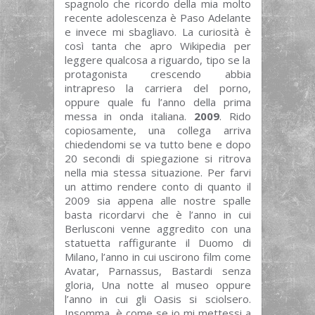
spagnolo che ricordo della mia molto
recente adolescenza è Paso Adelante
e invece mi sbagliavo. La curiosità è
così tanta che apro Wikipedia per
leggere qualcosa a riguardo, tipo se la
protagonista crescendo abbia
intrapreso la carriera del porno,
oppure quale fu l’anno della prima
messa in onda italiana.
2009
. Rido
copiosamente, una collega arriva
chiedendomi se va tutto bene e dopo
20 secondi di spiegazione si ritrova
nella mia stessa situazione. Per farvi
un attimo rendere conto di quanto il
2009 sia appena alle nostre spalle
basta ricordarvi che è l’anno in cui
Berlusconi venne aggredito con una
statuetta raffigurante il Duomo di
Milano, l’anno in cui uscirono film come
Avatar, Parnassus, Bastardi senza
gloria, Una notte al museo oppure
l’anno in cui gli Oasis si sciolsero.
Insomma, è come se io mi mettessi a