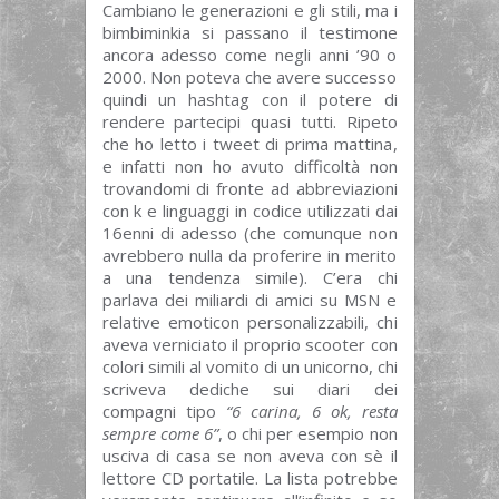
Cambiano le generazioni e gli stili, ma i
bimbiminkia si passano il testimone
ancora adesso come negli anni ’90 o
2000. Non poteva che avere successo
quindi un hashtag con il potere di
rendere partecipi quasi tutti. Ripeto
che ho letto i tweet di prima mattina,
e infatti non ho avuto difficoltà non
trovandomi di fronte ad abbreviazioni
con k e linguaggi in codice utilizzati dai
16enni di adesso (che comunque non
avrebbero nulla da proferire in merito
a una tendenza simile). C’era chi
parlava dei miliardi di amici su MSN e
relative emoticon personalizzabili, chi
aveva verniciato il proprio scooter con
colori simili al vomito di un unicorno, chi
scriveva dediche sui diari dei
compagni tipo
“6 carina, 6 ok, resta
sempre come 6”
, o chi per esempio non
usciva di casa se non aveva con sè il
lettore CD portatile. La lista potrebbe