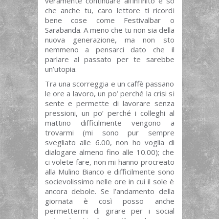
veramente continuare all’infinito e so
che anche tu, caro lettore ti ricordi
bene cose come Festivalbar o
Sarabanda. A meno che tu non sia della
nuova generazione, ma non sto
nemmeno a pensarci dato che il
parlare al passato per te sarebbe
un’utopia.
Tra una scorreggia e un caffè passano
le ore a lavoro, un po’ perché la crisi si
sente e permette di lavorare senza
pressioni, un po’ perché i colleghi al
mattino difficilmente vengono a
trovarmi (mi sono pur sempre
svegliato alle 6.00, non ho voglia di
dialogare almeno fino alle 10.00); che
ci volete fare, non mi hanno procreato
alla Mulino Bianco e difficilmente sono
socievolissimo nelle ore in cui il sole è
ancora debole. Se l’andamento della
giornata è così posso anche
permettermi di girare per i social