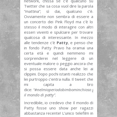
network, chissà se c’è qualcuno su
Twitter che sa cosa vuol dire la parola
“mattina”; sì dai, qualcuno c’è.
Ovviamente non sembra di essere a
un concerto dei Pink Floyd ma c’è lo
stesso il modo di interagire con altri
esseri viventi e spulciare per trovare
qualcosa di interessante. In mezzo
alle tendenze c’è
Patty
, e penso che
in fondo Patty Pravo ha oramai una
certa età e quindi nemmeno mi
sorprenderei nel leggere di un
eventuale malore o peggio ancora che
si possa essere data anche lei ai
clippini. Dopo pochi istanti realizzo che
lei purtroppo c’entra nulla. Il tweet che
mi capita a tiro
dice:
“
#
nelmioperiodobimbominchioso guardavo
il mondo di patty”.
Incredibile, io credevo che Il mondo di
Patty fosse uno show per ragazzi
abbastanza recente! L’unico telefilm in