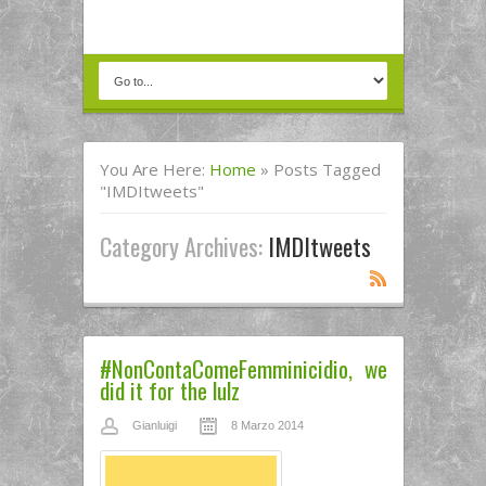
You Are Here:
Home
»
Posts Tagged
"IMDItweets"
Category Archives:
IMDItweets
#NonContaComeFemminicidio, we
did it for the lulz
Gianluigi
8 Marzo 2014