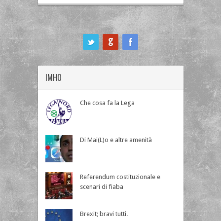
ook
IMHO
Che cosa fa la Lega
Di Mai(L)o e altre amenità
Referendum costituzionale e
scenari di fiaba
Brexit; bravi tutti.