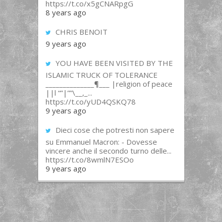
https://t.co/x5gCNARpgG
8 years ago
CHRIS BENOIT
9 years ago
YOU HAVE BEEN VISITED BY THE
ISLAMIC TRUCK OF TOLERANCE
______________¶___ |religion of peace
||l “”|””\__,_...
https://t.co/yUD4QSKQ78
9 years ago
Dieci cose che potresti non sapere
su Emmanuel Macron: - Dovesse
vincere anche il secondo turno delle...
https://t.co/8wmlN7ESOo
9 years ago