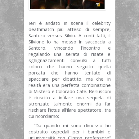
Ieri è andato in scena il celebrity
deathmatch più atteso di sempre,
Santoro versus Silvio. A conti fatti, il
Silvione lo ha messo in saccoccia a
Santoro, vincendo l’incontro e
regalando una serata di risate e
sghignazzamenti convulsi a tutti
coloro che hanno seguito quella
porcata che hanno tentato di
spacciare per dibattito, ma che in
realtà era una perfetta combinazione
di Mistero e Colorado Cafè. Berlusconi
è riuscito a infilare una sequela di
stronzate talmente enormi da far
rischiare l’ictus all’ilare spettatore, tra
cui ricordiamo:
– “Da quando mi sono dimesso ho
costruito ospedali per i bambini e
un’università con Clinton professore”