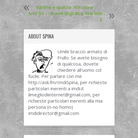
Sublime e qualche riflessione
Anni ’90 – Gli anni degli 883, deal with
it
ABOUT
SPINA
Umile braccio armato di
Frullo. Se avete bisogno
di qualcosa, dovete
chiedere all'uomo col
fucile. Per parlare con me
http://ask.fm/ImdiSpina, per richieste
particolari inerenti a imdi.it
ilmegliodiinternet@gmail.com
, per
richieste particolari inerenti alla mia
persona (n-no homo)
imdidirector@gmail.com