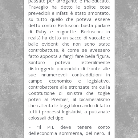
passato per arrogante e maleducato,
Travaglio ha detto le solite cose
prevedibili e infatti è stato smontato,
su tutto quello che poteva essere
detto contro Berlusconi basta parlare
di Ruby e mignotte. Berlusconi in
realtà ha detto un sacco di vaccate e
balle evidenti che non sono state
controbattute, è come se avessero
fatto apposta a fargli fare bella figura.
Santoro poteva letteralmente
distruggerlo ponendolo di fronte alle
sue innumerevoli contraddizioni in
campo economico e legislativo,
controbattere alle stronzate tra cui la
Costituzione di sinistra che toglie
poteri al Premier, al bicameralismo
che rallenta le leggi bloccando di fatto
tutti i processi legislativi, a puttanate
colossali del tipo:
– “Il PIL deve tenere conto
dell’economia sommersa, del nero. Il