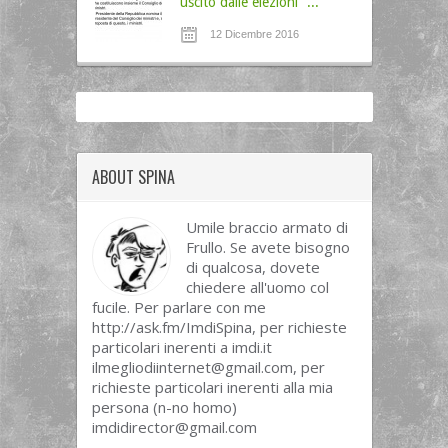
uscito dalle elezioni” ...
12 Dicembre 2016
ABOUT SPINA
Umile braccio armato di
Frullo. Se avete bisogno
di qualcosa, dovete
chiedere all'uomo col
fucile. Per parlare con me
http://ask.fm/ImdiSpina, per richieste
particolari inerenti a imdi.it
ilmegliodiinternet@gmail.com
, per
richieste particolari inerenti alla mia
persona (n-no homo)
imdidirector@gmail.com