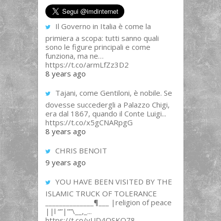
Il Governo in Italia è come la
primiera a scopa: tutti sanno quali
sono le figure principali e come
funziona, ma ne…
https://t.co/armLfZz3D2
8 years ago
Tajani, come Gentiloni, è nobile. Se
dovesse succedergli a Palazzo Chigi,
era dal 1867, quando il Conte Luigi...
https://t.co/x5gCNARpgG
8 years ago
CHRIS BENOIT
9 years ago
YOU HAVE BEEN VISITED BY THE
ISLAMIC TRUCK OF TOLERANCE
______________¶___ |religion of peace
||l “”|””\__,_...
https://t.co/yUD4QSKQ78