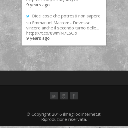
9 years ago
Dieci cose che potresti non sapere
su Emmanuel Macron: - Dovesse
vincere anche il secondo turno delle...
https://t.co/8wmlN7ESOo
9 years ago
ok
© Copyright 2016 ilmegliodiinternet.it.
Riproduzione riservata.