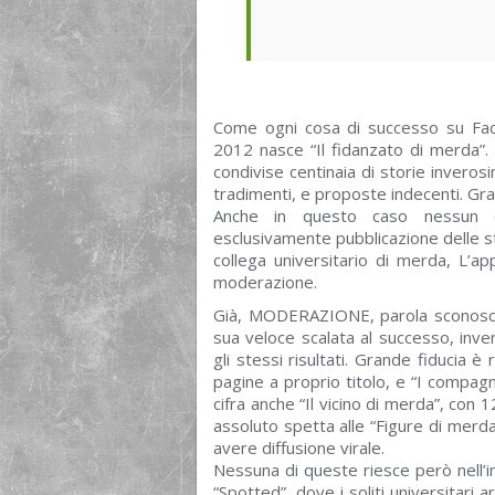
Come ogni cosa di successo su Fac
2012 nasce “Il fidanzato di merda”.
condivise centinaia di storie inverosi
tradimenti, e proposte indecenti. Gra
Anche in questo caso nessun co
esclusivamente pubblicazione delle sto
collega universitario di merda, L’
moderazione.
Già, MODERAZIONE, parola sconosci
sua veloce scalata al successo, inve
gli stessi risultati. Grande fiducia 
pagine a proprio titolo, e “I compag
cifra anche “Il vicino di merda”, con
assoluto spetta alle “Figure di merd
avere diffusione virale.
Nessuna di queste riesce però nell’
“Spotted”, dove i soliti universitari 