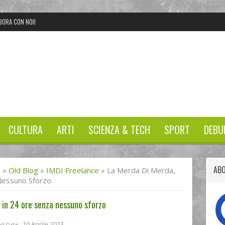
BORA CON NOI!
CULTURA
ARTI
SCIENZA & TECH
SPORT
DEBU
AB
I
»
Old Blog
»
IMDI Freelance
»
La Merda Di Merda,
Nessuno Sforzo
 in 24 ore senza nessuno sforzo
10 Aprile 2013
d Date :