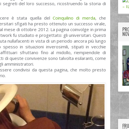
i segreti del loro successo, ricostruendo la storia di
– I
cere è stata quella del
Coinquilino di merda
, che
ersitari sfigati ha presto ottenuto un successo virale,
PRO
al mese di ottobre 2012. La pagina coinvolge in prima
NOV
etwork fu studiato e progettato: gli universitari. Questi
puta nullafacenti in vista di un periodo ancora più lungo
 spesso in situazioni inverosimili, stipati in vecchie
ffittuari sfruttano fino al midollo, riempiendole di
fetti di queste convivenze sono talvolta esilaranti, come
gli amministratori.
essere condivisi da questa pagina, che molto presto
io.
twitter
googleplus
facebook
FRU