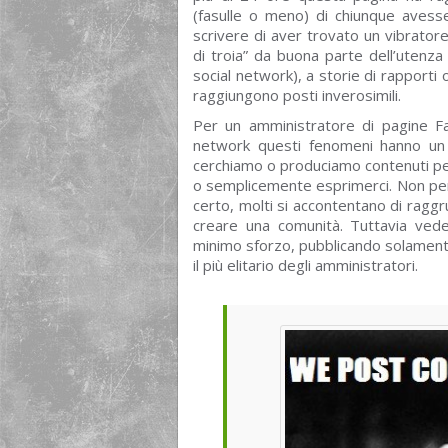
(fasulle o meno) di chiunque avesse
scrivere di aver trovato un vibratore 
di troia” da buona parte dell’utenza
social network), a storie di rapporti 
raggiungono posti inverosimili.
Per un amministratore di pagine F
network questi fenomeni hanno un i
cerchiamo o produciamo contenuti per 
o semplicemente esprimerci. Non per t
certo, molti si accontentano di ragg
creare una comunità. Tuttavia ved
minimo sforzo, pubblicando solamente c
il più elitario degli amministratori.