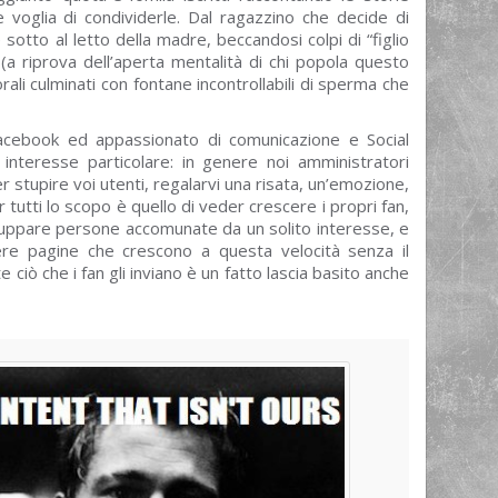
 voglia di condividerle. Dal ragazzino che decide di
sotto al letto della madre, beccandosi colpi di “figlio
 (a riprova dell’aperta mentalità di chi popola questo
orali culminati con fontane incontrollabili di sperma che
acebook ed appassionato di comunicazione e Social
nteresse particolare: in genere noi amministratori
stupire voi utenti, regalarvi una risata, un’emozione,
utti lo scopo è quello di veder crescere i propri fan,
ruppare persone accomunate da un solito interesse, e
ere pagine che crescono a questa velocità senza il
iò che i fan gli inviano è un fatto lascia basito anche