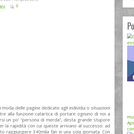
0
IMDI
Po
ess
oda delle pagine dedicate agli individui o situazioni
ltre alla funzione catartica di portare ognuno di noi a
mus
ntirsi un po’ “persona di merda”, desta grande stupore
Apo
per la rapidità con cui queste arrivano al successo: ad
com
cito raggiungere 340mila fan in una sola giornata. Con