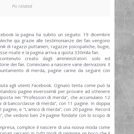
Pic related
ebook la pagina ha subito un seguito: 19 dicembre
 Anche qui grazie alle testimonianze dei fan vengono
mili di ragazzi puttanieri, ragazze psicopatiche, bugie,
sse risate e la pagina arriva a quota 330mila fan.
ntenuto creato dagli amministratori: solo ed
rie dei fan. Cominciano a nascere varie derivazioni: Il
appuntamento di merda, pagine carine da seguire con
uta agli utenti Facebook. Ognuno tenta come può la
ntandosi pagine inverosimili per provare ad ottenere
è riposta nei “Professori di merda”, che accumulano 12
ni di banco/classe di merda”, con 11 pagine. In doppia
 12 pagine, e “L’amico di merda”, con 20 pagine. Record
a”, che vedono ben 24 pagine fondate con lo scopo di
impresa, complice il nascere di una nuova moda come
arrapati cercano in tutti modi di riempire un buco che li