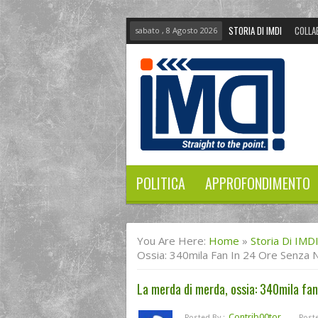
STORIA DI IMDI
COLLA
sabato , 8 Agosto 2026
POLITICA
APPROFONDIMENTO
You Are Here:
Home
»
Storia Di IMD
Ossia: 340mila Fan In 24 Ore Senza 
La merda di merda, ossia: 340mila fan
Contrib00tor
Posted By :
Poste