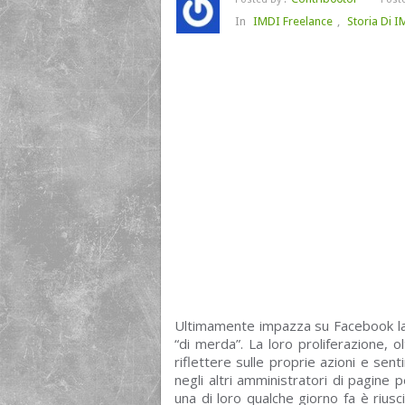
In
IMDI Freelance
,
Storia Di 
Ultimamente impazza su Facebook la m
“di merda”. La loro proliferazione, o
riflettere sulle proprie azioni e se
negli altri amministratori di pagine 
una di loro qualche giorno fa è rius