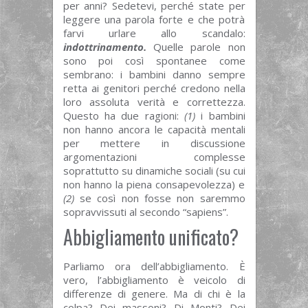
per anni? Sedetevi, perché state per
leggere una parola forte e che potrà
farvi urlare allo scandalo:
indottrinamento
.
Quelle parole non
sono poi così spontanee come
sembrano: i bambini danno sempre
retta ai genitori perché credono nella
loro assoluta verità e correttezza.
Questo ha due ragioni:
(1)
i bambini
non hanno ancora le capacità mentali
per mettere in discussione
argomentazioni complesse
soprattutto su dinamiche sociali (su cui
non hanno la piena consapevolezza) e
(2)
se così non fosse non saremmo
sopravvissuti al secondo “sapiens”.
Abbigliamento unificato?
Parliamo ora dell’abbigliamento. È
vero, l’abbigliamento è veicolo di
differenze di genere. Ma di chi è la
colpa? Dei massoni? Di Monti? Dei