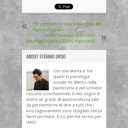
Chi combatte in Siria: breve guida alle
fazioni in campo
Nobel Medicina 2016: cos’è
l’autofagia e perché è così importante
ABOUT
STEFANO URSO
Con una laurea e tre
quarti in psicologia
sociale mi diletto nella
pasticceria e nel scrivere
racconti sconclusionati. Il mio sogno è
avere un grado di autorevolezza tale
da permettermi di dire a tutti che i
loro ragionamenti sono sbagliati senza
farmi picchiare. Ecco perché scrivo per
IMDI.