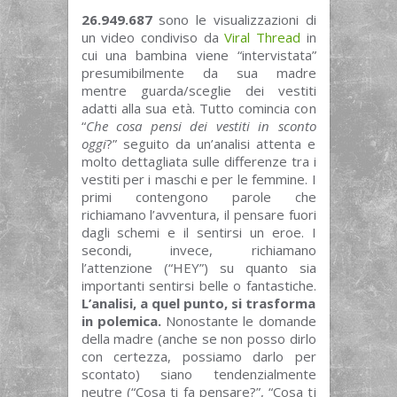
26.949.687
sono le visualizzazioni di
un video condiviso da
Viral Thread
in
cui una bambina viene “intervistata”
presumibilmente da sua madre
mentre guarda/sceglie dei vestiti
adatti alla sua età. Tutto comincia con
“
Che cosa pensi dei vestiti in sconto
oggi
?” seguito da un’analisi attenta e
molto dettagliata sulle differenze tra i
vestiti per i maschi e per le femmine. I
primi contengono parole che
richiamano l’avventura, il pensare fuori
dagli schemi e il sentirsi un eroe. I
secondi, invece, richiamano
l’attenzione (“HEY”) su quanto sia
importanti sentirsi belle o fantastiche.
L’analisi, a quel punto, si trasforma
in polemica.
Nonostante le domande
della madre (anche se non posso dirlo
con certezza, possiamo darlo per
scontato) siano tendenzialmente
neutre (“Cosa ti fa pensare?”, “Cosa ti