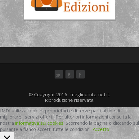
ok
© Copyright 2016 ilmegliodiinternet.it.
Riproduzione riservata.
IMDI utilizza cookies proprietari e di terze parti al fine di
migliorare i servizi offerti. Per ulteriori informazioni consulta la
nostra
informativa sui cookies
. Scorrendo la pagina o cliccando sul
pulsante a fianco accetti tutte le condizioni.
Accetto