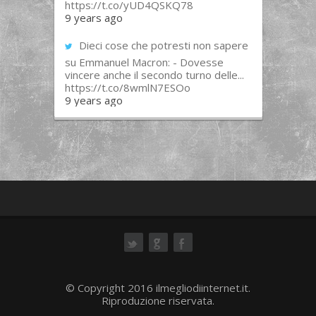
https://t.co/yUD4QSKQ78
9 years ago
Dieci cose che potresti non sapere
su Emmanuel Macron: - Dovesse
vincere anche il secondo turno delle...
https://t.co/8wmlN7ESOo
9 years ago
ok
© Copyright 2016 ilmegliodiinternet.it.
Riproduzione riservata.