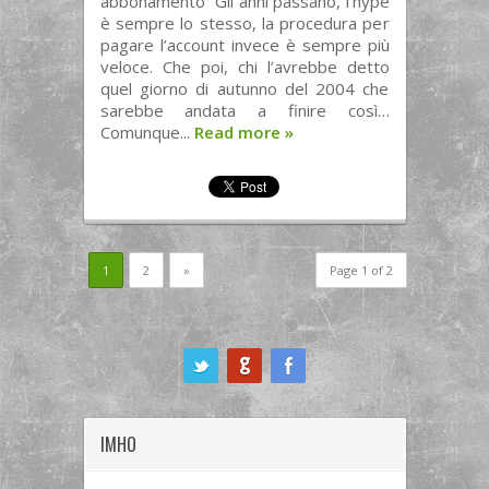
abbonamento” Gli anni passano, l’hype
è sempre lo stesso, la procedura per
pagare l’account invece è sempre più
veloce. Che poi, chi l’avrebbe detto
quel giorno di autunno del 2004 che
sarebbe andata a finire così…
Comunque...
Read more
»
1
2
»
Page 1 of 2
ook
IMHO