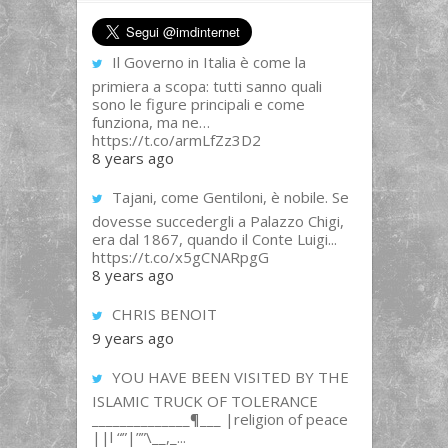
Il Governo in Italia è come la
primiera a scopa: tutti sanno quali
sono le figure principali e come
funziona, ma ne…
https://t.co/armLfZz3D2
8 years ago
Tajani, come Gentiloni, è nobile. Se
dovesse succedergli a Palazzo Chigi,
era dal 1867, quando il Conte Luigi...
https://t.co/x5gCNARpgG
8 years ago
CHRIS BENOIT
9 years ago
YOU HAVE BEEN VISITED BY THE
ISLAMIC TRUCK OF TOLERANCE
______________¶___ |religion of peace
||l “”|””\__,_...