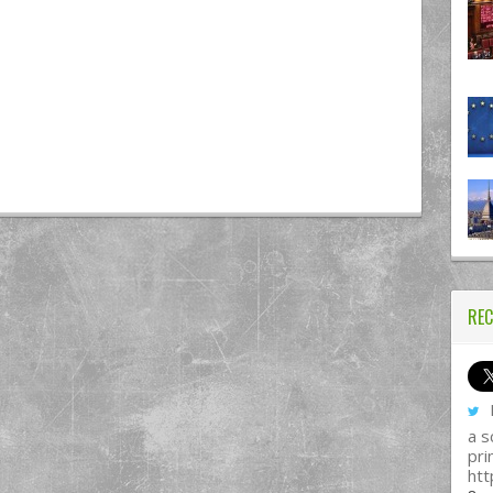
REC
I
a s
pri
htt