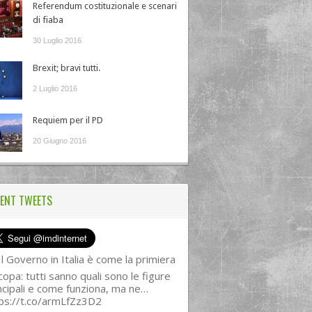
Referendum costituzionale e scenari
di fiaba
30 Luglio 2016
Brexit; bravi tutti.
2 Luglio 2016
Requiem per il PD
20 Giugno 2016
ENT TWEETS
l Governo in Italia è come la primiera
copa: tutti sanno quali sono le figure
ncipali e come funziona, ma ne…
ps://t.co/armLfZz3D2