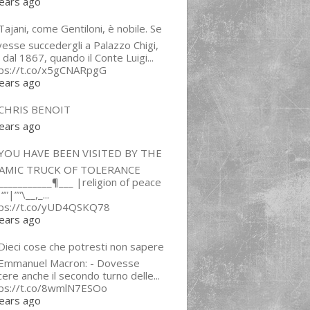
ears ago
ajani, come Gentiloni, è nobile. Se
esse succedergli a Palazzo Chigi,
 dal 1867, quando il Conte Luigi...
tps://t.co/x5gCNARpgG
ears ago
CHRIS BENOIT
ears ago
YOU HAVE BEEN VISITED BY THE
LAMIC TRUCK OF TOLERANCE
___________¶___ |religion of peace
“”|””\__,_...
tps://t.co/yUD4QSKQ78
ears ago
Dieci cose che potresti non sapere
 Emmanuel Macron: - Dovesse
cere anche il secondo turno delle...
tps://t.co/8wmlN7ESOo
ears ago