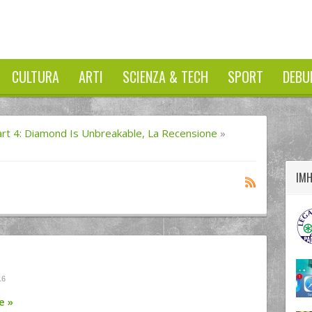
CULTURA
ARTI
SCIENZA & TECH
SPORT
DEBU
twitter
googleplus
facebook
Part 4: Diamond Is Unbreakable, La Recensione
»
IM
16
re
»