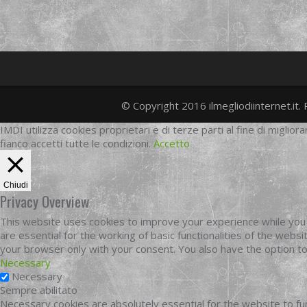
© Copyright 2016 ilmegliodiinternet.it. 
IMDI utilizza cookies proprietari e di terze parti al fine di migliora
fianco accetti tutte le condizioni.
Accetto
Chiudi
Privacy Overview
This website uses cookies to improve your experience while you 
are essential for the working of basic functionalities of the web
your browser only with your consent. You also have the option t
Necessary
Necessary
Sempre abilitato
Necessary cookies are absolutely essential for the website to fun