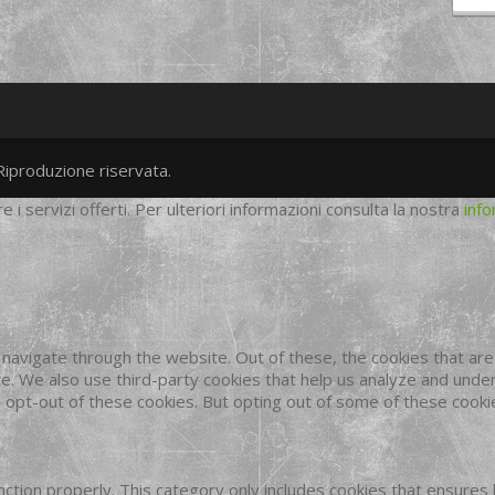
Riproduzione riservata.
twitter
googleplus
facebook
re i servizi offerti. Per ulteriori informazioni consulta la nostra
info
navigate through the website. Out of these, the cookies that ar
site. We also use third-party cookies that help us analyze and und
o opt-out of these cookies. But opting out of some of these cook
ction properly. This category only includes cookies that ensures 