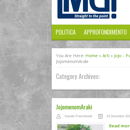
POLITICA
APPROFONDIMENTO
You Are Here:
Home
»
Arti
»
JoJo - 
JojomenomAraki
Category Archives:
JojomenomAraki
Davide Franchinetti
23 Dicembre 20
Read mo