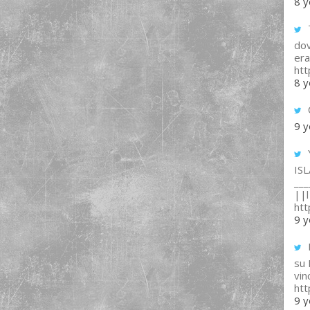
8 y
T
dov
era
ht
8 y
9 y
IS
___
||l 
ht
9 y
su
vin
ht
9 y