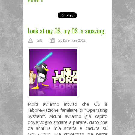
more
»
Look at my OS, my OS is amazing
GiGi
21 Dicembre 2012
Molti avranno intuito che OS è
l’abbreviazione familiare di “Operating
System”. Alcuni avranno già capito
dove voglio andare a parare, dato che
da anni la mia scelta è caduta su
GNU/Linux. Era doveroso da parte