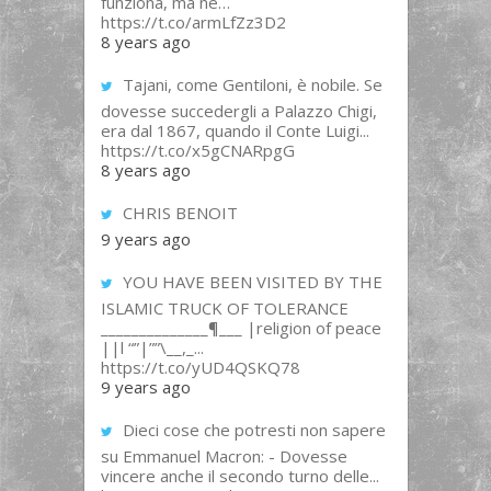
funziona, ma ne…
https://t.co/armLfZz3D2
8 years ago
Tajani, come Gentiloni, è nobile. Se
dovesse succedergli a Palazzo Chigi,
era dal 1867, quando il Conte Luigi...
https://t.co/x5gCNARpgG
8 years ago
CHRIS BENOIT
9 years ago
YOU HAVE BEEN VISITED BY THE
ISLAMIC TRUCK OF TOLERANCE
______________¶___ |religion of peace
||l “”|””\__,_...
https://t.co/yUD4QSKQ78
9 years ago
Dieci cose che potresti non sapere
su Emmanuel Macron: - Dovesse
vincere anche il secondo turno delle...