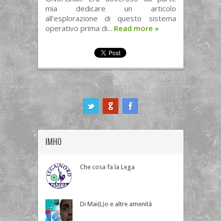
mia dedicare un articolo
all’esplorazione di questo sistema
operativo prima di...
Read more
»
ook
IMHO
Che cosa fa la Lega
Di Mai(L)o e altre amenità