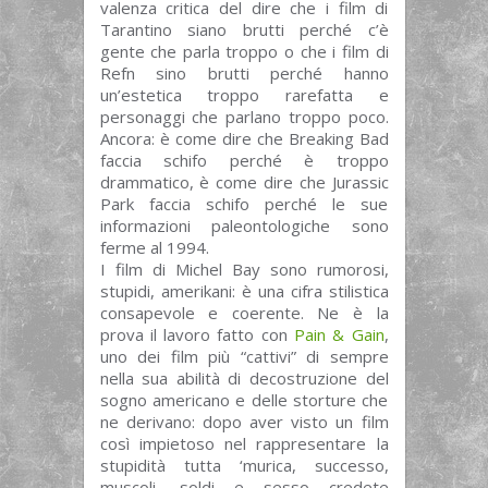
valenza critica del dire che i film di
Tarantino siano brutti perché c’è
gente che parla troppo o che i film di
Refn sino brutti perché hanno
un’estetica troppo rarefatta e
personaggi che parlano troppo poco.
Ancora: è come dire che Breaking Bad
faccia schifo perché è troppo
drammatico, è come dire che Jurassic
Park faccia schifo perché le sue
informazioni paleontologiche sono
ferme al 1994.
I film di Michel Bay sono rumorosi,
stupidi, amerikani: è una cifra stilistica
consapevole e coerente. Ne è la
prova il lavoro fatto con
Pain & Gain
,
uno dei film più “cattivi” di sempre
nella sua abilità di decostruzione del
sogno americano e delle storture che
ne derivano: dopo aver visto un film
così impietoso nel rappresentare la
stupidità tutta ‘murica, successo,
muscoli, soldi e sesso credete