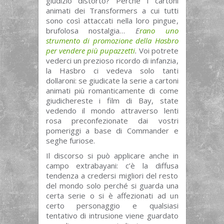
giudizio distorto? Perché i cartoni
animati dei Transformers a cui tutti
sono così attaccati nella loro pingue,
brufolosa nostalgia…
E
rano uno
strumento di promozione della Hasbro
per vendere più pupazzetti
.
Voi potrete
vederci un prezioso ricordo di infanzia,
la Hasbro ci vedeva solo tanti
dollaroni: se giudicate la serie a cartoni
animati più romanticamente di come
giudichereste i film di Bay, state
vedendo il mondo attraverso lenti
rosa preconfezionate dai vostri
pomeriggi a base di Commander e
seghe furiose.
Il discorso si può applicare anche in
campo extrabayani: c’è la diffusa
tendenza a credersi migliori del resto
del mondo solo perché si guarda una
certa serie o si è affezionati ad un
certo personaggio e qualsiasi
tentativo di intrusione viene guardato