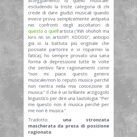
atteggiamento fu quello musicale:
escludendo la triste categoria di chi
crede di dare giudizi musicali quando
invece prova semplicemente antipatia
nei confronti degli ascoltatori di
questo
o
quell
‘artista (“ihih ohohoh ma
loro nn sn artisti!!1 XDDDD”, anticipo
già io la battuta più originale che
possiate partorire e vi risparmio la
fatica), ho sempre provato una sana
forma di depressione tutte le volte
che sentivo fare ragionamenti come
“non mi piace questo genere
musicale/non lo reputo musica perché
non rientra nella mia concezione di
musica.” Il che è un brillante arzigogolo
linguistico per dire una tautologia: “Per
me questo non è musica perché per
me non è musica.”
Tradotto:
una stronzata
mascherata da presa di posizione
ragionata
.