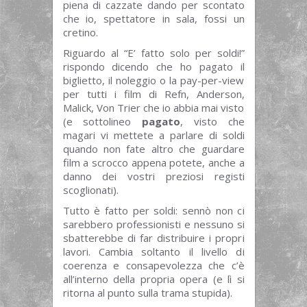
piena di cazzate dando per scontato
che io, spettatore in sala, fossi un
cretino.
Riguardo al “E’ fatto solo per soldi!”
rispondo dicendo che ho pagato il
biglietto, il noleggio o la pay-per-view
per tutti i film di Refn, Anderson,
Malick, Von Trier che io abbia mai visto
(e sottolineo
pagato
, visto che
magari vi mettete a parlare di soldi
quando non fate altro che guardare
film a scrocco appena potete, anche a
danno dei vostri preziosi registi
scoglionati).
Tutto è fatto per soldi: sennò non ci
sarebbero professionisti e nessuno si
sbatterebbe di far distribuire i propri
lavori. Cambia soltanto il livello di
coerenza e consapevolezza che c’è
all’interno della propria opera (e lì si
ritorna al punto sulla trama stupida).