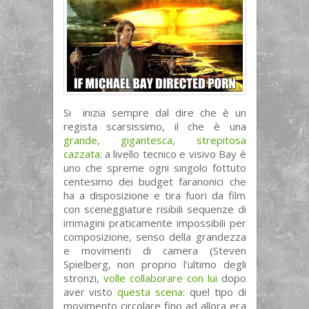
Si inizia sempre dal dire che è un
regista scarsissimo, il che è una
grande, gigantesca, strepitosa
cazzata
: a livello tecnico e visivo Bay è
uno che spreme ogni singolo fottuto
centesimo dei budget faranonici che
ha a disposizione e tira fuori da film
con sceneggiature risibili sequenze di
immagini praticamente impossibili per
composizione, senso della grandezza
e movimenti di camera (Steven
Spielberg, non proprio l’ultimo degli
stronzi,
volle collaborare con lui
dopo
aver visto
questa scena
: quel tipo di
movimento circolare fino ad allora era