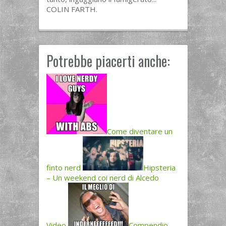
COLIN FARTH.
Potrebbe piacerti anche:
Come diventare un
finto nerd
Hipsteria
– Un weekend coi nerd di Alcedo
Video
Compendio