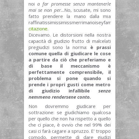
noi
a far promesse senza mantenerle
mai se non per…
No, scusate, mi sono
fatto prendere la mano dalla mia
raffinatissimissimissmerrimanoiseyfammiunapippis
citazione
.
Dicevamo. Le distorsioni nella nostra
capacità di giudizio frutto di malcelati
pregiudizi sono la norma:
è prassi
comune quella di giudicare le cose
a partire da ciò che preferiamo e
di base il meccanismo è
perfettamente comprensibile, il
problema si pone quando si
prende i propri gusti come metro
di giudizio infallibile
senza
nemmeno rendersene conto
.
Non dovremmo giudicare per
sottrazione: se giudichiamo qualcosa
per quello che non ha rispetto a quello
che ci piace, è ovvio che nel 99% dei
casi ci farà cagare a spruzzo. E’ troppo
comodo, permette di dare giudizi