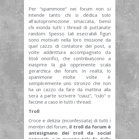
Per “spammone” nei forum non si
intende tanto chi si dedica solo
all’autopromozione smaccata, bensì
chi inonda tutti i thread di puttanate
random. Spesso tali esecrabili figuri
sono motivati nella loro missione da
quel cazzo di contatore dei post, a
volte addirittura accompagnato da
titoli onorifici, che contribuiscono a
inasprire la già opprimente scala
gerarchica dei forum. In realtà, lo
spammone molte volte è
semplicemente uno stronzo che non
ha un cazzo da fare da mattina alla
sera a parte scrivere “ciauz”, “culo” o
faccine a caso in tutti i thread.
Troll
Croce e delizia (inconfessata) di tutti i
membri del forum,
il troll da forum è
antesignano dei troll da social
network, e in quanto tale fa della