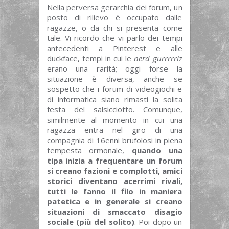
Nella perversa gerarchia dei forum, un
posto di rilievo è occupato dalle
ragazze, o da chi si presenta come
tale. Vi ricordo che vi parlo dei tempi
antecedenti a Pinterest e alle
duckface, tempi in cui le
nerd gurrrrrlz
erano una rarità; oggi forse la
situazione è diversa, anche se
sospetto che i forum di videogiochi e
di informatica siano rimasti la solita
festa del salsicciotto. Comunque,
similmente al momento in cui una
ragazza entra nel giro di una
compagnia di 16enni brufolosi in piena
tempesta ormonale,
quando una
tipa inizia a frequentare un forum
si creano fazioni e complotti, amici
storici diventano acerrimi rivali,
tutti le fanno il filo in maniera
patetica e in generale si creano
situazioni di smaccato disagio
sociale (più del solito)
. Poi dopo un