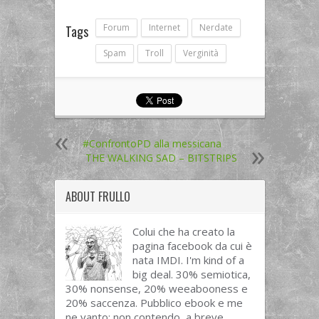
Forum
Internet
Nerdate
Tags
Spam
Troll
Verginità
#ConfrontoPD alla messicana
THE WALKING SAD – BITSTRIPS
ABOUT
FRULLO
Colui che ha creato la
pagina facebook da cui è
nata IMDI. I'm kind of a
big deal. 30% semiotica,
30% nonsense, 20% weeabooness e
20% saccenza. Pubblico ebook e me
ne vanto; non contendo, a breve