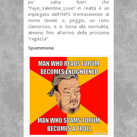
po’ salta fuori che
“Faye_Valentine_Love” in realtà è un
impiegato dell’INPS trentaseienne di
nome Gioele o, peggio, un roito
clamoroso, e si torna alla normalità,
almeno fino all’arrivo della prossima
“ragazza”.
Spammone