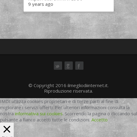
9 years ago
ok
© Copyright 2016 ilmegliodiinternet.it.
Riproduzione riservata.
IMDI utilizza cookies proprietari e di terze parti al fine di
migliorare i servizi offerti. Per ulteriori informazioni consulta la
nostra
informativa sui cookies
. Scorrendo la pagina o cliccando sul
pulsante a fianco accetti tutte le condizioni.
Accetto