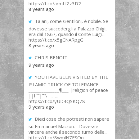
https://t.co/armLfZz3D2
8 years ago
Tajani, come Gentiloni, è nobile. Se
dovesse succedergli a Palazzo Chigi,
era dal 1867, quando il Conte Luigi...
https://t.co/x5gCNARpgG
8 years ago
CHRIS BENOIT
9 years ago
YOU HAVE BEEN VISITED BY THE
ISLAMIC TRUCK OF TOLERANCE
______________¶___ |religion of peace
||l “”|””\__,_...
https://t.co/yUD4QSKQ78
9 years ago
Dieci cose che potresti non sapere
su Emmanuel Macron: - Dovesse
vincere anche il secondo turno delle...
https://t.co/8wmlN7ESOo