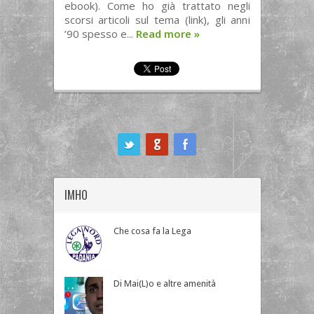
ebook). Come ho già trattato negli
scorsi articoli sul tema (link), gli anni
’90 spesso e...
Read more
»
ook
IMHO
Che cosa fa la Lega
Di Mai(L)o e altre amenità