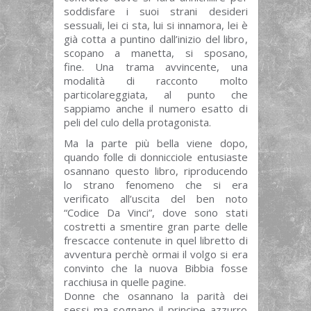
soddisfare i suoi strani desideri
sessuali, lei ci sta, lui si innamora, lei è
già cotta a puntino dall’inizio del libro,
scopano a manetta, si sposano,
fine. Una trama avvincente, una
modalità di racconto molto
particolareggiata, al punto che
sappiamo anche il numero esatto di
peli del culo della protagonista.
Ma la parte più bella viene dopo,
quando folle di donnicciole entusiaste
osannano questo libro, riproducendo
lo strano fenomeno che si era
verificato all’uscita del ben noto
“Codice Da Vinci”, dove sono stati
costretti a smentire gran parte delle
frescacce contenute in quel libretto di
avventura perchè ormai il volgo si era
convinto che la nuova Bibbia fosse
racchiusa in quelle pagine.
Donne che osannano la parità dei
sessi ma sognano il principe azzurro