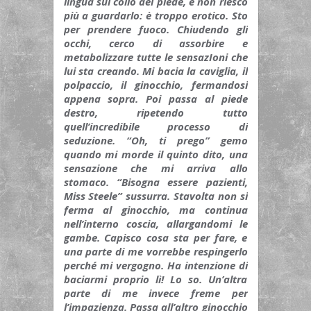
lingua sul collo del piede, e non riesco
più a guardarlo: è troppo erotico. Sto
per prendere fuoco. Chiudendo gli
occhi, cerco di assorbire e
metabolizzare tutte le sensazIoni che
lui sta creando. Mi bacia la caviglia, il
polpaccio, il ginocchio, fermandosi
appena sopra. Poi passa al piede
destro, ripetendo tutto
quell’incredibile processo di
seduzione. “Oh, ti prego” gemo
quando mi morde il quinto dito, una
sensazione che mi arriva allo
stomaco. “Bisogna essere pazienti,
Miss Steele” sussurra. Stavolta non si
ferma al ginocchio, ma continua
nell’interno coscia, allargandomi le
gambe. Capisco cosa sta per fare, e
una parte di me vorrebbe respingerlo
perché mi vergogno. Ha intenzione di
baciarmi proprio lì! Lo so. Un’altra
parte di me invece freme per
l’impazienza. Passa all’altro ginocchio