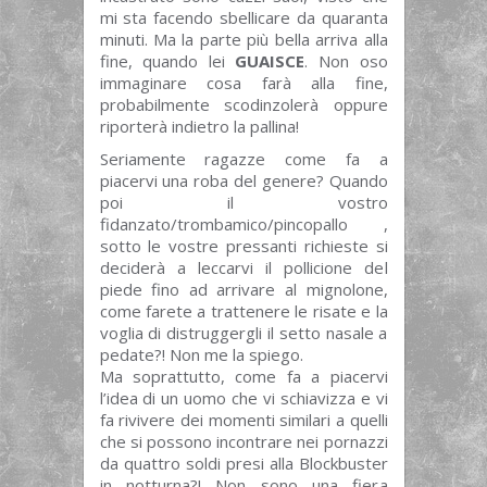
mi sta facendo sbellicare da quaranta
minuti. Ma la parte più bella arriva alla
fine, quando lei
GUAISCE
. Non oso
immaginare cosa farà alla fine,
probabilmente scodinzolerà oppure
riporterà indietro la pallina!
Seriamente ragazze come fa a
piacervi una roba del genere? Quando
poi il vostro
fidanzato/trombamico/pincopallo ,
sotto le vostre pressanti richieste si
deciderà a leccarvi il pollicione del
piede fino ad arrivare al mignolone,
come farete a trattenere le risate e la
voglia di distruggergli il setto nasale a
pedate?! Non me la spiego.
Ma soprattutto, come fa a piacervi
l’idea di un uomo che vi schiavizza e vi
fa rivivere dei momenti similari a quelli
che si possono incontrare nei pornazzi
da quattro soldi presi alla Blockbuster
in notturna?! Non sono una fiera