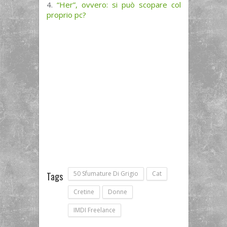
“Her”, ovvero: si può scopare col
proprio pc?
50 Sfumature Di Grigio
Cat
Tags
Cretine
Donne
IMDI Freelance