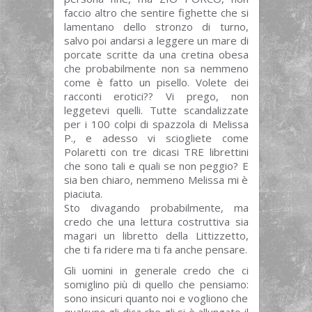
faccio altro che sentire fighette che si
lamentano dello stronzo di turno,
salvo poi andarsi a leggere un mare di
porcate scritte da una cretina obesa
che probabilmente non sa nemmeno
come è fatto un pisello. Volete dei
racconti erotici?? Vi prego, non
leggetevi quelli. Tutte scandalizzate
per i 100 colpi di spazzola di Melissa
P., e adesso vi sciogliete come
Polaretti con tre dicasi TRE librettini
che sono tali e quali se non peggio? E
sia ben chiaro, nemmeno Melissa mi è
piaciuta.
Sto divagando probabilmente, ma
credo che una lettura costruttiva sia
magari un libretto della Littizzetto,
che ti fa ridere ma ti fa anche pensare.
Gli uomini in generale credo che ci
somiglino più di quello che pensiamo:
sono insicuri quanto noi e vogliono che
qualcuno gli dica che gli si è allungato il