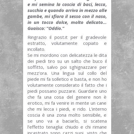
e mi semina la coscia di baci, lecca,
succhia e quando arriva in mezzo alle
gambe, mi sfiora il sesso con il naso,
in un tocco dolce, molto delicato…
Guaisco: “Oddio.”
Ringrazio il post.it per il gradevole
estratto, volutamente copiato e
incollato.
Se mi mordono con delicatezza le dita
dei piedi tiro su un salto che buco il
soffitto, salvo poi sghignazzare per
mezz’ora. Una lingua sul collo del
piede mi fa solletico e basta, e non ho
volutamente considerato il fatto che i
piedi possano puzzare. Guardare uno
che fa una cosa del genere non è
erotico, mi fa venire in mente un cane
che mi lecca i piedi, e rido. L’interno
coscia è una zona molto sensibile, e
se uno va a baciarlo, si scatena
l’effetto tenaglia: chiudo e chi rimane
incastrato sono cazzi suoi, visto che