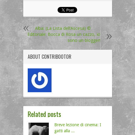
Alba: (La Lista dell’Ascesa) ©
Editoriale: Bocca di Rosa un cazzo, io
sono un blogger!
ABOUT
CONTRIB00TOR
Related posts
Breve lezione di cinema: I
gatti alla ...