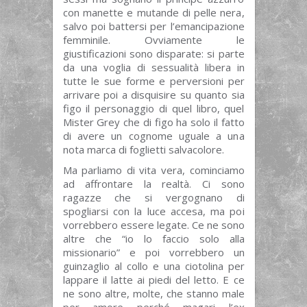
con manette e mutande di pelle nera,
salvo poi battersi per l’emancipazione
femminile. Ovviamente le
giustificazioni sono disparate: si parte
da una voglia di sessualità libera in
tutte le sue forme e perversioni per
arrivare poi a disquisire su quanto sia
figo il personaggio di quel libro, quel
Mister Grey che di figo ha solo il fatto
di avere un cognome uguale a una
nota marca di foglietti salvacolore.
Ma parliamo di vita vera, cominciamo
ad affrontare la realtà. Ci sono
ragazze che si vergognano di
spogliarsi con la luce accesa, ma poi
vorrebbero essere legate. Ce ne sono
altre che “io lo faccio solo alla
missionario” e poi vorrebbero un
guinzaglio al collo e una ciotolina per
lappare il latte ai piedi del letto. E ce
ne sono altre, molte, che stanno male
per amore perché magari l’ex