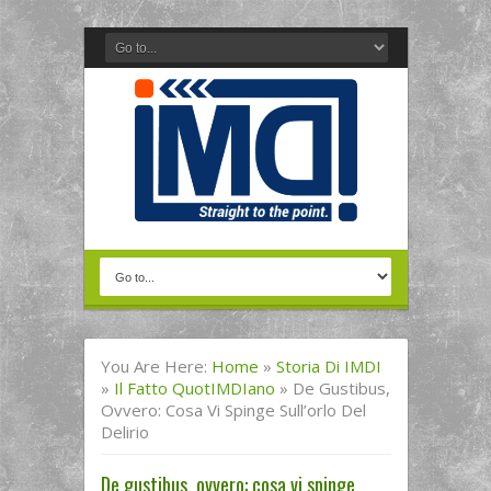
You Are Here:
Home
»
Storia Di IMDI
»
Il Fatto QuotIMDIano
»
De Gustibus,
Ovvero: Cosa Vi Spinge Sull’orlo Del
Delirio
De gustibus, ovvero: cosa vi spinge