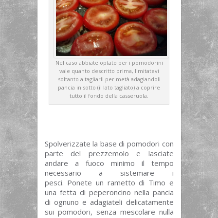
Nel caso abbiate optato per i pomodorini
vale quanto descritto prima, limitatevi
soltanto a tagliarli per metà adagiandoli
pancia in sotto (il lato tagliato) a coprire
tutto il fondo della casseruola.
Spolverizzate la base di pomodori con
parte del prezzemolo e lasciate
andare a fuoco minimo il tempo
necessario a sistemare i
pesci. Ponete un rametto di Timo e
una fetta di peperoncino nella pancia
di ognuno e adagiateli delicatamente
sui pomodori, senza mescolare nulla