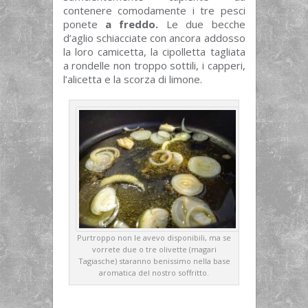
contenere comodamente i tre pesci
ponete
a freddo.
Le due becche
d’aglio schiacciate con ancora addosso
la loro camicetta, la cipolletta tagliata
a rondelle non troppo sottili, i capperi,
l’alicetta e la scorza di limone.
Purtroppo non le avevo disponibili, ma se
vorrete due o tre olivette (magari
Tagiasche) staranno benissimo nella base
aromatica del nostro soffritto.