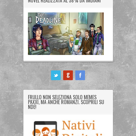
NOVEL REALIZZATA AL 58% DA IMDIANI
ook
FRULLO NON SELEZIONA SOLO MEMES
PAXXI, MA ANCHE ROMANZI. SCOPRILI SU
NDE!