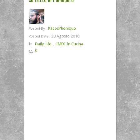
KacosPhonìquo
Posted By :
30 Agosto 2016
Posted Date :
In
Daily Life
,
IMDI In Cucina
0