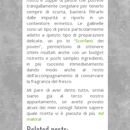
risotti e zuppe di pesce che potrete
tranquillamente congelare per tenerlo
sempre di scorta, basterà filtrarlo
dalle impurità e riporlo in un
contenitore ermetico. Le gallinelle
sono un tipo di pesce particolarmente
adatto a questo tipo di preparazioni
delicate, un po lo “
Scorfano
dei
poveri”, permettono di ottenere
ottimi risultati anche con un budget
ristretto e pochi semplici ingredienti,
in più cuociono immediatamente
dando modo anche al resto
dell’accompagnamento di conservare
la fragranza del fresco.
Mi pare di aver detto tutto, ormai
siamo già al terzo nostro
appuntamento, se avete provato
alcuni dei miei consigli fatemi sapere
quale ricetta vi è piaciuta di più.
Ad
malora
!
Related posts: