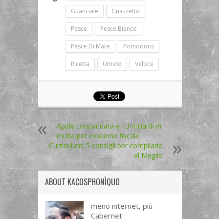
Guanciale
Guazzetto
Pesce
Pesce Bianco
Pesce Di Mare
Pomodoro
Ricetta
Umido
Veloce
Apple condannata a 13 miliardi di
multa per evasione fiscale
Curriculum: 5 consigli per compilarlo
al Meglio
ABOUT
KACOSPHONÌQUO
meno internet, più
Cabernet