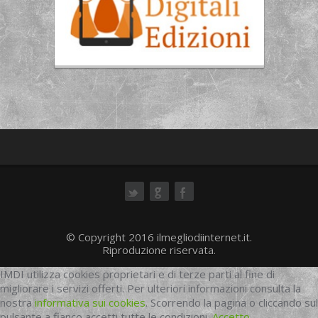
ok
© Copyright 2016 ilmegliodiinternet.it.
Riproduzione riservata.
IMDI utilizza cookies proprietari e di terze parti al fine di
migliorare i servizi offerti. Per ulteriori informazioni consulta la
nostra
informativa sui cookies
. Scorrendo la pagina o cliccando sul
pulsante a fianco accetti tutte le condizioni.
Accetto