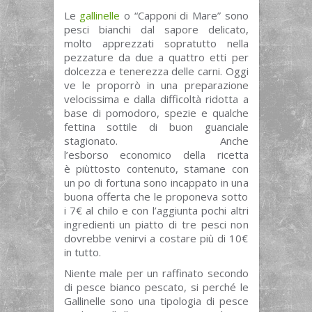
Le
gallinelle
o “Capponi di Mare” sono
pesci bianchi dal sapore delicato,
molto apprezzati sopratutto nella
pezzature da due a quattro etti per
dolcezza e tenerezza delle carni. Oggi
ve le proporrò in una preparazione
velocissima e dalla difficoltà ridotta a
base di pomodoro, spezie e qualche
fettina sottile di buon guanciale
stagionato. Anche
l’esborso economico della ricetta
è piùttosto contenuto, stamane con
un po di fortuna sono incappato in una
buona offerta che le proponeva sotto
i 7€ al chilo e con l’aggiunta pochi altri
ingredienti un piatto di tre pesci non
dovrebbe venirvi a costare più di 10€
in tutto.
Niente male per un raffinato secondo
di pesce bianco pescato, si perché le
Gallinelle sono una tipologia di pesce