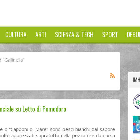
CULTURA
ARTI
SCIENZA & TECH
SPORT
DEBU
twitter
googleplus
facebook
"Gallinella"
IM
uanciale su Letto di Pomodoro
lle o “Capponi di Mare” sono pesci bianchi dal sapore
molto apprezzati sopratutto nella pezzature da due a