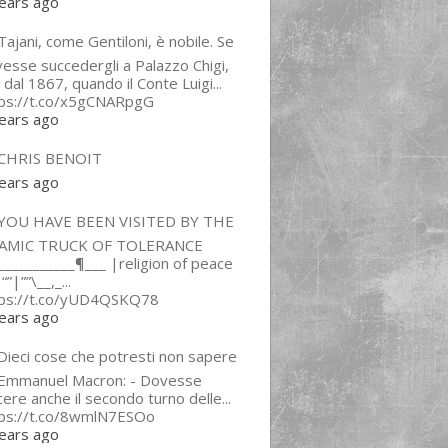
ears ago
ajani, come Gentiloni, è nobile. Se
esse succedergli a Palazzo Chigi,
 dal 1867, quando il Conte Luigi...
tps://t.co/x5gCNARpgG
ears ago
CHRIS BENOIT
ears ago
YOU HAVE BEEN VISITED BY THE
LAMIC TRUCK OF TOLERANCE
___________¶___ |religion of peace
“”|””\__,_...
tps://t.co/yUD4QSKQ78
ears ago
Dieci cose che potresti non sapere
 Emmanuel Macron: - Dovesse
cere anche il secondo turno delle...
tps://t.co/8wmlN7ESOo
ears ago