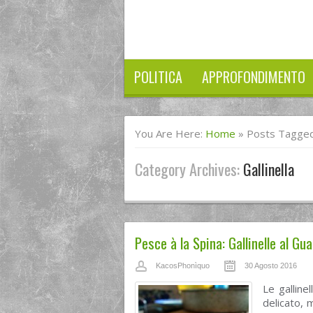
POLITICA
APPROFONDIMENTO
You Are Here:
Home
»
Posts Tagged 
Category Archives:
Gallinella
Pesce à la Spina: Gallinelle al G
KacosPhonìquo
30 Agosto 2016
Le galline
delicato, 