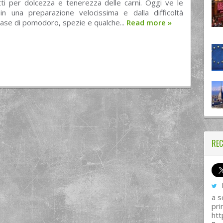
tti per dolcezza e tenerezza delle carni. Oggi ve le
in una preparazione velocissima e dalla difficoltà
base di pomodoro, spezie e qualche...
Read more
»
REC
I
a s
pri
htt