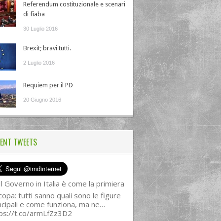
Referendum costituzionale e scenari
di fiaba
30 Luglio 2016
Brexit; bravi tutti.
2 Luglio 2016
Requiem per il PD
20 Giugno 2016
ENT TWEETS
l Governo in Italia è come la primiera
copa: tutti sanno quali sono le figure
ncipali e come funziona, ma ne…
ps://t.co/armLfZz3D2