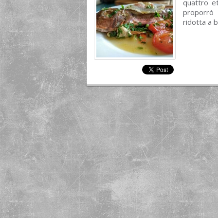
quattro e
proporrò 
ridotta a 