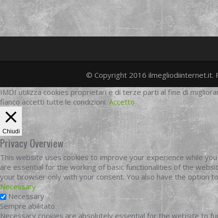
© Copyright 2016 ilmegliodiinternet.it. 
IMDI utilizza cookies proprietari e di terze parti al fine di migliora
fianco accetti tutte le condizioni.
Accetto
Chiudi
Privacy Overview
This website uses cookies to improve your experience while you 
are essential for the working of basic functionalities of the web
your browser only with your consent. You also have the option t
Necessary
Necessary
Sempre abilitato
Necessary cookies are absolutely essential for the website to fun