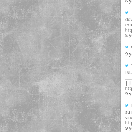
8 y
T
dov
era
ht
8 y
9 y
IS
___
||l 
ht
9 y
su
vin
ht
9 y