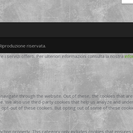
Riproduzione riservata.
twitter
googleplus
facebook
re i servizi offerti. Per ulteriori informazioni consulta la nostra
info
navigate through the website. Out of these, the cookies that ar
site. We also use third-party cookies that help us analyze and und
o opt-out of these cookies. But opting out of some of these cook
ction properly. This category only includes cookies that ensures 