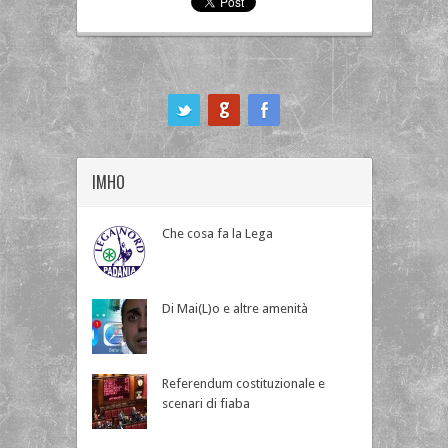
ook
IMHO
Che cosa fa la Lega
Di Mai(L)o e altre amenità
Referendum costituzionale e
scenari di fiaba