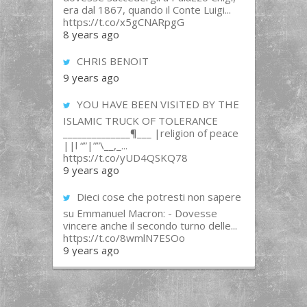
era dal 1867, quando il Conte Luigi...
https://t.co/x5gCNARpgG
8 years ago
CHRIS BENOIT
9 years ago
YOU HAVE BEEN VISITED BY THE
ISLAMIC TRUCK OF TOLERANCE
______________¶___ |religion of peace
||l “”|””\__,_...
https://t.co/yUD4QSKQ78
9 years ago
Dieci cose che potresti non sapere
su Emmanuel Macron: - Dovesse
vincere anche il secondo turno delle...
https://t.co/8wmlN7ESOo
9 years ago