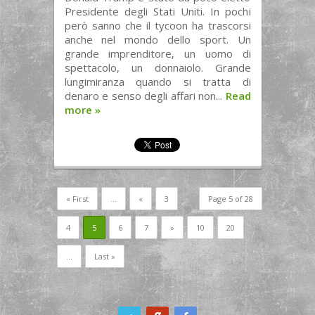
Presidente degli Stati Uniti. In pochi
però sanno che il tycoon ha trascorsi
anche nel mondo dello sport. Un
grande imprenditore, un uomo di
spettacolo, un donnaiolo. Grande
lungimiranza quando si tratta di
denaro e senso degli affari non...
Read
more
»
« First
...
«
3
Page 5 of 28
4
5
6
7
»
10
20
...
Last »
ook