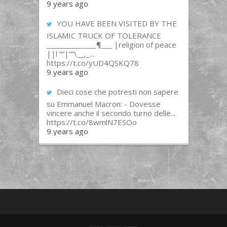
9 years ago
YOU HAVE BEEN VISITED BY THE
ISLAMIC TRUCK OF TOLERANCE
______________¶___ |religion of peace
||l “”|””\__,_...
https://t.co/yUD4QSKQ78
9 years ago
Dieci cose che potresti non sapere
su Emmanuel Macron: - Dovesse
vincere anche il secondo turno delle...
https://t.co/8wmlN7ESOo
9 years ago