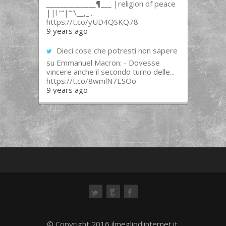
______________¶___ |religion of peace
||l “”|””\__,_...
https://t.co/yUD4QSKQ78
9 years ago
Dieci cose che potresti non sapere
su Emmanuel Macron: - Dovesse
vincere anche il secondo turno delle...
https://t.co/8wmlN7ESOo
9 years ago
ok
© Copyright 2016 ilmegliodiinternet.it.