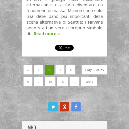
internazionali e a farlo diventare un
fenomeno di massa. Ma non sono solo
una delle band più importanti della
scena alternativa di Seattle: i Nirvana
sono stati un vero e proprio simbolo
di...
Read more
»
«
1
2
3
4
Page 2 of 25
5
»
10
20
...
Last »
ook
IMHO