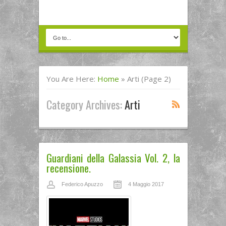
You Are Here:
Home
»
Arti
(Page 2)
Category Archives:
Arti
Guardiani della Galassia Vol. 2, la
recensione.
Federico Apuzzo
4 Maggio 2017