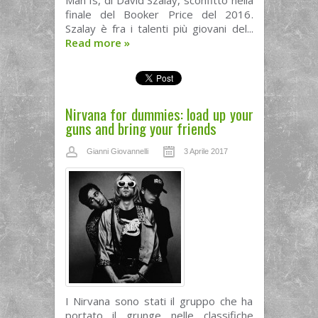
Man Is, di David Szalay, sconfitto nella
finale del Booker Price del 2016.
Szalay è fra i talenti più giovani del...
Read more
»
Nirvana for dummies: load up your
guns and bring your friends
Gianni Giovannelli
3 Aprile 2017
I Nirvana sono stati il gruppo che ha
portato il grunge nelle classifiche