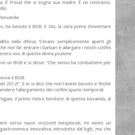
za. È Freud che si sogna sua madre. È un contrasto.
llo.
a bevanda:
io, ha bevuto il BGB. E Dio, la sera prima d’inventare
lito nella difesa. S’erano semplicemente aperti gli
hé non far entrare i barbari e allargare i nostri confini
 fecero uso di questa divina pozione.
vve un BGB e si disse: “Che senso ha combattere per
bevve il BGB.
el 2012!”. E io vi dico che non l’avete bevuto e finché
endere l’allargamento dei confini spazio-temporali.
agani, il primo mitico bevitore di questa bevanda, al
ere verso nuovi orizzonti inesplorati, mi sento un
 gastronomica innovativa, introdotta dal bgb, ma che