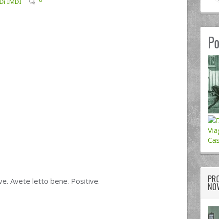
 Di IMDI
Po
Via
Cas
PRO
ve. Avete letto bene. Positive.
NOV