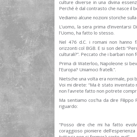
culture diverse in una divina essen
Perché è dal contrasto che nasce il be
Vediamo alcune nozioni storiche sull
L’uomo, la sera prima d’inventarsi D
l’Uomo, ha fatto lo stesso.
Nel 476 d.C. i romani non hanno fal
orizzonti col BGB. E si son detti “Perc
culturali?”. Peccato che i barbari non
Prima di Waterloo, Napoleone si be
l’Europa? Uniamoci fratelli.”.
Nietsche una volta era normale, poi 
Voi mi direte: “Ma è stato inventato n
non l’avrete fatto non potrete compr
Ma sentiamo cos’ha da dire Filippo P
riguardo:
“Posso dire che mi ha fatto evolv
coraggioso pioniere dell’esperienza
tuttavia non si fermerà certo qui!”