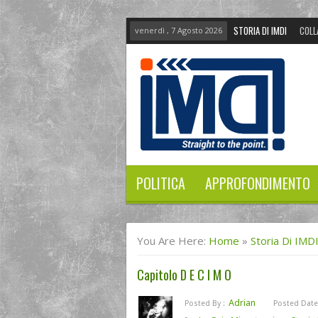
STORIA DI IMDI
COLL
venerdì , 7 Agosto 2026
POLITICA
APPROFONDIMENTO
You Are Here:
Home
»
Storia Di IMD
Capitolo D E C I M O
Adrian
Posted By :
Posted Date