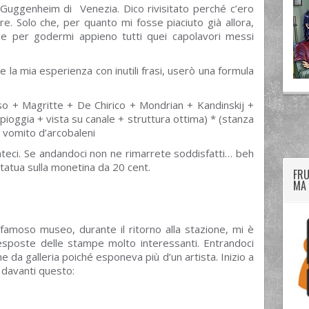
l Guggenheim di Venezia. Dico rivisitato perché c’ero
re. Solo che, per quanto mi fosse piaciuto già allora,
e per godermi appieno tutti quei capolavori messi
la mia esperienza con inutili frasi, userò una formula
so + Magritte + De Chirico + Mondrian + Kandinskij +
pioggia + vista su canale + struttura ottima) * (stanza
twitter
googleplus
facebook
i, vomito d’arcobaleni
ateci. Se andandoci non ne rimarrete soddisfatti… beh
tatua sulla monetina da 20 cent.
FRU
MA 
famoso museo, durante il ritorno alla stazione, mi è
esposte delle stampe molto interessanti. Entrandoci
da galleria poiché esponeva più d’un artista. Inizio a
o davanti questo: