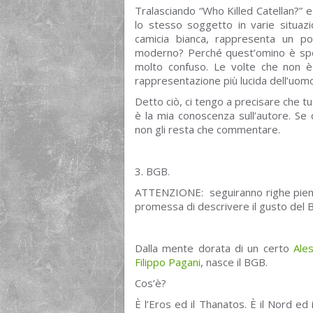
Tralasciando “Who Killed Catellan?” 
lo stesso soggetto in varie situaz
camicia bianca, rappresenta un po
moderno? Perché quest’omino è spe
molto confuso. Le volte che non è 
rappresentazione più lucida dell’uomo 
Detto ciò, ci tengo a precisare che tu
è la mia conoscenza sull’autore. Se 
non gli resta che commentare.
3. BGB.
ATTENZIONE: seguiranno righe piene 
promessa di descrivere il gusto del 
Dalla mente dorata di un certo
Ale
Filippo Pagani
, nasce il BGB.
Cos’è?
È l’Eros ed il Thanatos. È il Nord ed 