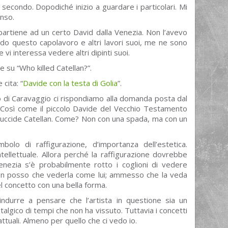
econdo. Dopodiché inizio a guardare i particolari. Mi
nso.
appartiene ad un certo David dalla Venezia. Non l’avevo
do questo capolavoro e altri lavori suoi, me ne sono
 vi interessa vedere altri dipinti suoi.
 su “Who killed Catellan?”.
cita: “
Davide con la testa di Golia
”.
ro di Caravaggio ci rispondiamo alla domanda posta dal
d. Così come il piccolo Davide del Vecchio Testamento
tri uccide Catellan. Come? Non con una spada, ma con un
olo di raffigurazione, d’importanza dell’estetica.
 intellettuale. Allora perché la raffigurazione dovrebbe
enezia s’è probabilmente rotto i coglioni di vedere
on posso che vederla come lui; ammesso che la veda
el concetto con una bella forma.
indurre a pensare che l’artista in questione sia un
algico di tempi che non ha vissuto. Tuttavia i concetti
attuali. Almeno per quello che ci vedo io.