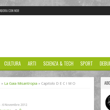
ABORA CON NOI!
CULTURA
ARTI
SCIENZA & TECH
SPORT
DEBU
AB
I
»
La Gaia Misantropia
»
Capitolo D E C I M O
6 Novembre 2012
 :
0