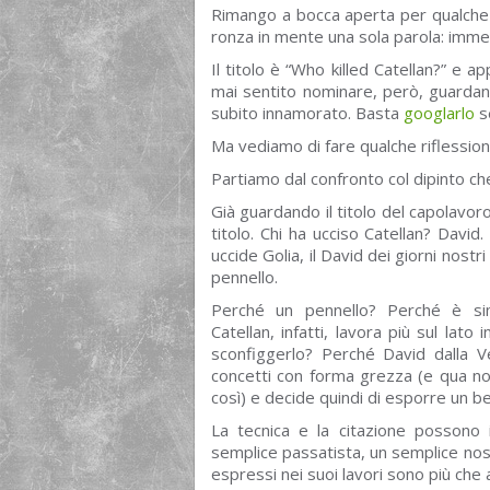
Rimango a bocca aperta per qualche s
ronza in mente una sola parola: imme
Il titolo è “Who killed Catellan?” e 
mai sentito nominare, però, guardan
subito innamorato. Basta
googlarlo
se
Ma vediamo di fare qualche riflessione
Partiamo dal confronto col dipinto che 
Già guardando il titolo del capolavo
titolo. Chi ha ucciso Catellan? Davi
uccide Golia, il David dei giorni nos
pennello.
Perché un pennello? Perché è simb
Catellan, infatti, lavora più sul lato
sconfiggerlo? Perché David dalla V
concetti con forma grezza (e qua n
così) e decide quindi di esporre un b
La tecnica e la citazione possono 
semplice passatista, un semplice nost
espressi nei suoi lavori sono più che 