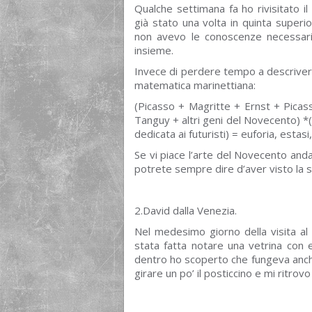
Qualche settimana fa ho rivisitato i
già stato una volta in quinta superio
non avevo le conoscenze necessari
insieme.
Invece di perdere tempo a descrivere 
matematica marinettiana:
(Picasso + Magritte + Ernst + Picas
Tanguy + altri geni del Novecento) *(
dedicata ai futuristi) = euforia, estas
Se vi piace l’arte del Novecento and
potrete sempre dire d’aver visto la s
2.David dalla Venezia.
Nel medesimo giorno della visita al 
stata fatta notare una vetrina con 
dentro ho scoperto che fungeva anche 
girare un po’ il posticcino e mi ritrov