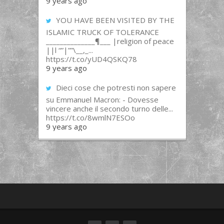
9 years ago
YOU HAVE BEEN VISITED BY THE
ISLAMIC TRUCK OF TOLERANCE
______________¶___ |religion of peace
||l “”|””\__,_...
https://t.co/yUD4QSKQ78
9 years ago
Dieci cose che potresti non sapere
su Emmanuel Macron: - Dovesse
vincere anche il secondo turno delle...
https://t.co/8wmlN7ESOo
9 years ago