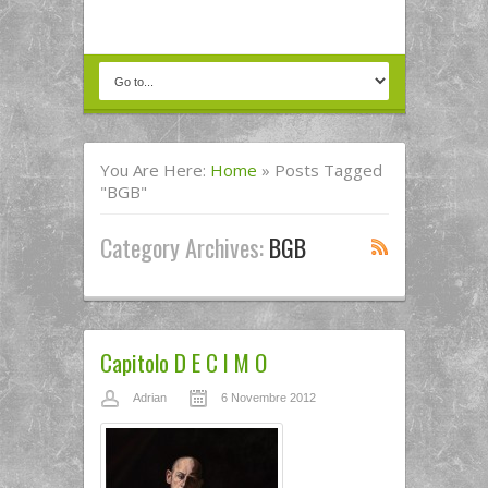
You Are Here:
Home
»
Posts Tagged
"BGB"
Category Archives:
BGB
Capitolo D E C I M O
Adrian
6 Novembre 2012