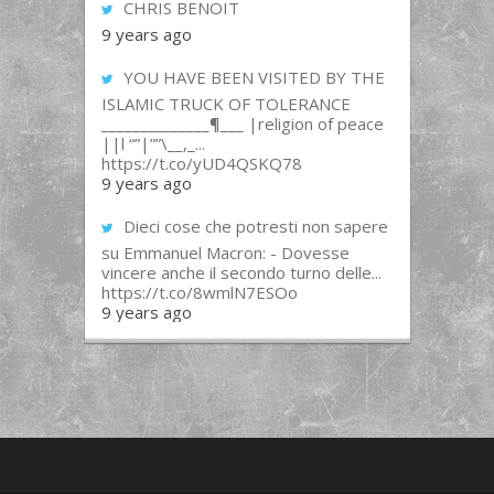
CHRIS BENOIT
9 years ago
YOU HAVE BEEN VISITED BY THE
ISLAMIC TRUCK OF TOLERANCE
______________¶___ |religion of peace
||l “”|””\__,_...
https://t.co/yUD4QSKQ78
9 years ago
Dieci cose che potresti non sapere
su Emmanuel Macron: - Dovesse
vincere anche il secondo turno delle...
https://t.co/8wmlN7ESOo
9 years ago