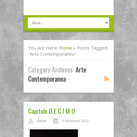
You Are Here:
Home
»
Posts Tagged
"arte Contemporanea"
Category Archives:
Arte
Contemporanea
Capitolo D E C I M O
Adrian
6 Novembre 2012