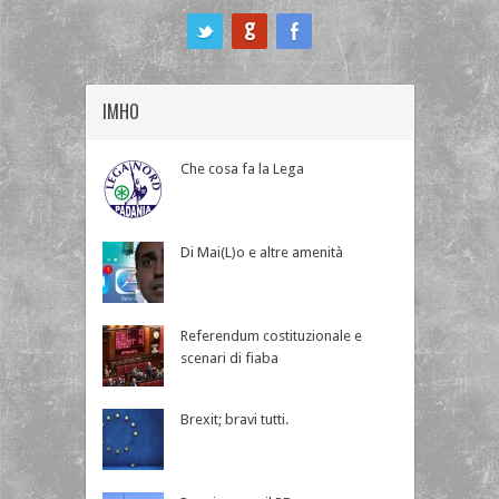
ook
IMHO
Che cosa fa la Lega
Di Mai(L)o e altre amenità
Referendum costituzionale e
scenari di fiaba
Brexit; bravi tutti.