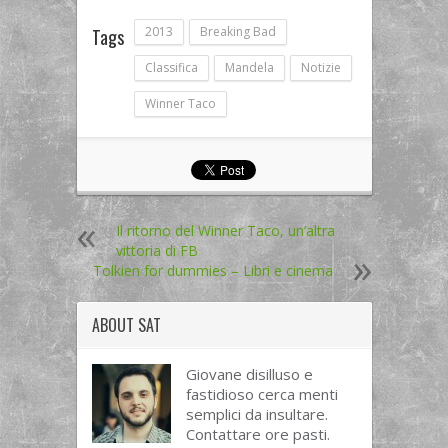
2013
Breaking Bad
Tags
Classifica
Mandela
Notizie
Winner Taco
Il ritorno del Winner Taco, un’altra
vittoria di FB
Tolkien for dummies – Libri e cinema
ABOUT
SAT
Giovane disilluso e
fastidioso cerca menti
semplici da insultare.
Contattare ore pasti.