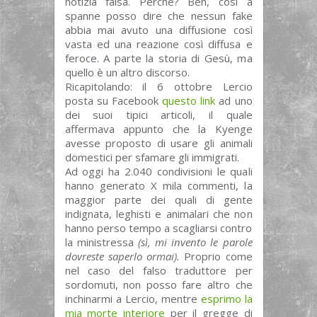
notizia falsa. Perché? Beh, così a
spanne posso dire che nessun fake
abbia mai avuto una diffusione così
vasta ed una reazione così diffusa e
feroce. A parte la storia di Gesù, ma
quello è un altro discorso.
Ricapitolando: il 6 ottobre Lercio
posta su Facebook
questo link
ad uno
dei suoi tipici articoli, il quale
affermava appunto che la Kyenge
avesse proposto di usare gli animali
domestici per sfamare gli immigrati.
Ad oggi ha 2.040 condivisioni le quali
hanno generato X mila commenti, la
maggior parte dei quali di gente
indignata, leghisti e animalari che non
hanno perso tempo a scagliarsi contro
la ministressa
(sì, mi invento le parole
dovreste saperlo ormai).
Proprio come
nel caso del falso traduttore per
sordomuti, non posso fare altro che
inchinarmi a Lercio, mentre
esprimo la
mia morte interiore
per il gregge di