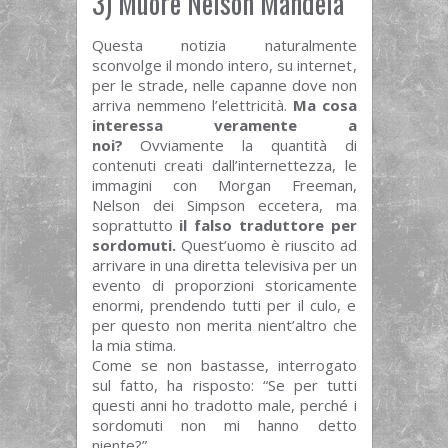
3) Muore Nelson Mandela
Questa notizia naturalmente
sconvolge il mondo intero, su internet,
per le strade, nelle capanne dove non
arriva nemmeno l’elettricità.
Ma cosa
interessa veramente a
noi?
Ovviamente la quantità di
contenuti creati dall’internettezza, le
immagini con Morgan Freeman,
Nelson dei Simpson eccetera, ma
soprattutto
il falso traduttore per
sordomuti.
Quest’uomo è riuscito ad
arrivare in una diretta televisiva per un
evento di proporzioni storicamente
enormi, prendendo tutti per il culo, e
per questo non merita nient’altro che
la mia stima.
Come se non bastasse, interrogato
sul fatto, ha risposto: “Se per tutti
questi anni ho tradotto male, perché i
sordomuti non mi hanno detto
niente?”